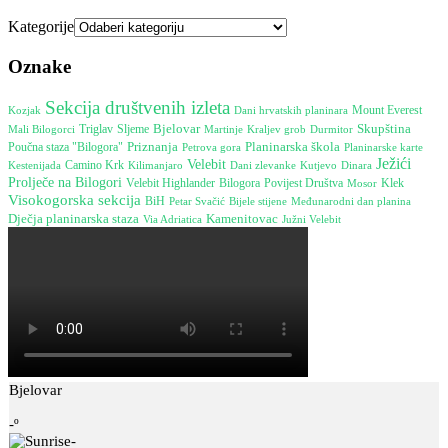
Kategorije
Oznake
Sekcija društvenih izleta
Mount Everest
Dani hrvatskih planinara
Kozjak
Bjelovar
Skupština
Triglav
Sljeme
Martinje
Durmitor
Mali Bilogorci
Kraljev grob
Planinarska škola
Poučna staza "Bilogora"
Priznanja
Petrova gora
Planinarske karte
Ježići
Velebit
Camino Krk
Kestenijada
Dinara
Kilimanjaro
Dani zlevanke
Kutjevo
Prolječe na Bilogori
Velebit Highlander
Bilogora
Povijest Društva
Mosor
Klek
Visokogorska sekcija
BiH
Bijele stijene
Međunarodni dan planina
Petar Svačić
Kamenitovac
Dječja planinarska staza
Južni Velebit
Via Adriatica
Bjelovar
-º
-