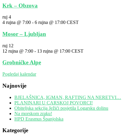
Krk – Obzova
ruj
4
4 rujna @ 7:00
-
6 rujna @ 17:00
CEST
Mosor – Ljubljan
ruj
12
12 rujna @ 7:00
-
13 rujna @ 17:00
CEST
Grobničke Alpe
Pogledaj kalendar
Najnovije
BJELAŠNICA, IGMAN, RAFTING NA NERETVI…
PLANINARI U CARSKOJ POVORCI!
Obiteljska sekcija Ježići posjetila Logarsku dolinu
Na morskom zraku!
HPD Erasmus Španjolska
Kategorije