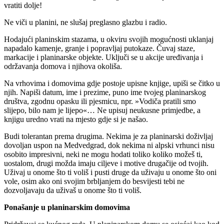
vratiti dolje!
Ne viči u planini, ne slušaj preglasno glazbu i radio.
Hodajući planinskim stazama, u okviru svojih mogućnosti uklanjaj
napadalo kamenje, granje i popravljaj putokaze. Čuvaj staze,
markacije i planinarske objekte. Uključi se u akcije uređivanja i
održavanja domova i njihova okoliša.
Na vrhovima i domovima gdje postoje upisne knjige, upiši se čitko u
njih. Napiši datum, ime i prezime, puno ime tvojeg planinarskog
društva, zgodnu opasku ili pjesmicu, npr. »Vodiča pratili smo
slijepo, bilo nam je lijepo«… Ne upisuj neukusne primjedbe, a
knjigu uredno vrati na mjesto gdje si je našao.
Budi tolerantan prema drugima. Nekima je za planinarski doživljaj
dovoljan uspon na Medvedgrad, dok nekima ni alpski vrhunci nisu
osobito impresivni, neki ne mogu hodati toliko koliko možeš ti,
uostalom, drugi možda imaju ciljeve i motive drugačije od tvojih.
Uživaj u onome što ti voliš i pusti druge da uživaju u onome što oni
vole, osim ako oni svojim brbljanjem do besvijesti tebi ne
dozvoljavaju da uživaš u onome što ti voliš.
Ponašanje u planinarskim domovima