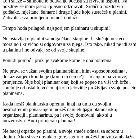
koji silaze – simbolično odavanje počasti za izvršeni uspon). Na
pozdrav se mora jasno i glasno odzdraviti. Srdačno pozdravi i
gorštake, mještane, šumare i druge ljude koje susrećeš u planini.
Zahvali se za primljenu pomoć i oduži.
Tempo hoda prilagodi najsporijem planinaru u skupini!
Ne ostavljaj u planini samoga člana skupine! U slučaju nesreće
moralno i krivično si odgovoran za njega. Isto tako, nikad ne idi sam
u planinu i ne odvajaj se od svoje skupine!
Ponudi pomoć i pruži je svakome kome je ona potrebna.
Ne pravi se važan svojim planinarskim i inim »sposobnostima«,
dokazivanjem kondicije (komu ili čemu?) – trčanjem na vrhove,
primjerice. Nije bolji planinar onaj koji se popeo na viši vrh brže i
spretnije od ostalih, već onaj koji cjelovitije proživljava svoje posjete
planinama.
Kada nosiš planinarsku opremu, imaj na umu da svojim
nesmotrenim ponašanjem možeš nanijeti ljagu planinarskoj
organizaciji i planinarima, pa i svojoj domovini, ako si u
inozemstvu. Budi primjeran planinar!
Ne bacaj otpatke po planini, a svoje smeće odnesi sa sobom u
dolinu. Ako si sve dovukao gore, sigurno možeš i praznu ambalažu