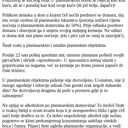
Pridržavaj se kućnog reda. U planinarskom domu se osjećaj kao kod
kuće, ali se i ponašaj kao kod svoje kuće (ili još bolje, dapače)!
Prilikom dolaska u dom u kojem ćeš noćiti predstavi se domaru, daj
mu svoju osobnu ili planinarsku iskaznicu (potonja snižava cijenu
noćenja u planinarskim domovima do 50%). Prije odlaska pozdravi
domara i obavijesti ga o smjeru svojeg daljnjeg kretanja. Ne odlazi
iz doma dok nisi platio noćenje, jelo i piće (ali ne ostaj ni zauvijek!).
Štedi vodu u planinarskim i ostalim planinskim objektima.
Poslije 22 sata poštuj apsolutni mir, umorne planinare poštedi svojih
pjevačkih i sličnih »sposobnosti«. U spavaonicu nemoj ulaziti s
gojzericama na nogama, već za kretanje po domu ponesi papuče ili
čiste tenisice.
U planinarskim objektima pušenje nije dozvoljeno. Uostalom, nije li
mnogo ugodnije i zdravije udisati čisti gorski zrak negoli duhanski
dim? Ne dozvoljavaj drugima da puše u prostoru gdje je to
zabranjeno!
Ne opijaj se alkoholom po planinarskim domovima! To možeš činiti
u svakoj birtiji u svom kvartu koja ti je neusporedivo bliža i gdje ćeš
naći bolje društvo za to. Za dobro raspoloženje alkohol nije nužan,
pogotovo se kloni prekomjernog konzumiranja sadržaja vinskih
boca i čutura. Pijanci štete ugledu planinarske organizacije, a vođi