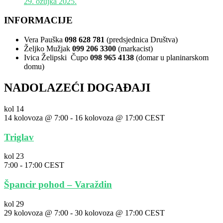
29. ožujka 2025.
INFORMACIJE
Vera Pauška
098 628 781
(predsjednica Društva)
Željko Mužjak
099 206 3300
(markacist)
Ivica Želipski Čupo
098 965 4138
(domar u planinarskom
domu)
NADOLAZEĆI DOGAĐAJI
kol
14
14 kolovoza @ 7:00
-
16 kolovoza @ 17:00
CEST
Triglav
kol
23
7:00
-
17:00
CEST
Špancir pohod – Varaždin
kol
29
29 kolovoza @ 7:00
-
30 kolovoza @ 17:00
CEST