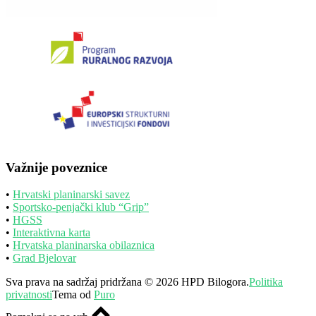
Važnije poveznice
•
Hrvatski planinarski savez
•
Sportsko-penjački klub “Grip”
•
HGSS
•
Interaktivna karta
•
Hrvatska planinarska obilaznica
•
Grad Bjelovar
Sva prava na sadržaj pridržana © 2026 HPD Bilogora.
Politika
privatnosti
Tema od
Puro