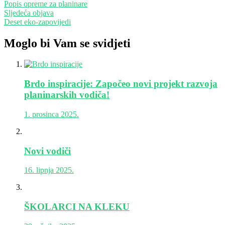
Popis opreme za planinare
Sljedeća objava
Deset eko-zapovijedi
Moglo bi Vam se svidjeti
Brdo inspiracije: Započeo novi projekt razvoja
planinarskih vodiča!
1. prosinca 2025.
Novi vodiči
16. lipnja 2025.
ŠKOLARCI NA KLEKU