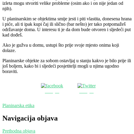
izleta mogu stvoriti velike probleme (osim ako i on nije jedan od
njih).
U planinarskim se objektima smije jesti i piti vlastita, donesena hrana
i piće, ali ti ipak kupi čaj ili slično (bar nešto) jer tako potpomažeš
održavanje doma. U interesu ti je da dom bude otvoren i sljedeći put
kad dođeš.
Ako je gužva u domu, ustupi što prije svoje mjesto onima koji
dolaze.
Planinarske objekte za sobom ostavljaj u stanju kakvo je bilo prije ili
još boljem, kako bi i sljedeći posjetitelji mogli u njima ugodno
boraviti.
Podijeli
Podijeli
Planinarska etika
Navigacija objava
Prethodna objava