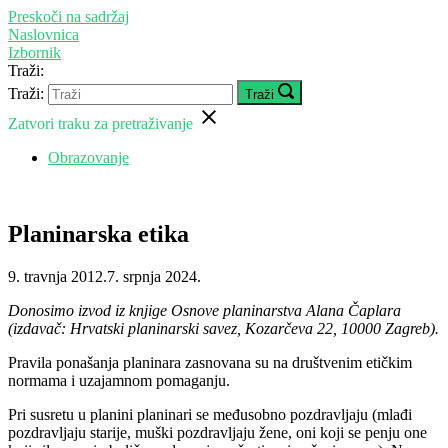
Preskoči na sadržaj
Naslovnica
Izbornik
Traži:
Traži:
Traži
Zatvori traku za pretraživanje
Obrazovanje
Planinarska etika
9. travnja 2012.
7. srpnja 2024.
Donosimo izvod iz knjige Osnove planinarstva Alana Čaplara
(izdavač: Hrvatski planinarski savez, Kozarčeva 22, 10000 Zagreb).
Pravila ponašanja planinara zasnovana su na društvenim etičkim
normama i uzajamnom pomaganju.
Pri susretu u planini planinari se međusobno pozdravljaju (mlađi
pozdravljaju starije, muški pozdravljaju žene, oni koji se penju one