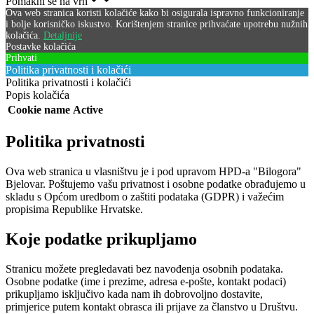
Pomakni se na vrh
Ova web stranica koristi kolačiće kako bi osigurala ispravno funkcioniranje
i bolje korisničko iskustvo. Korištenjem stranice prihvaćate upotrebu nužnih
kolačića.
Detaljnije
Postavke kolačića
Prihvati
Politika privatnosti i kolačići
Politika privatnosti i kolačići
Popis kolačića
Cookie name
Active
Politika privatnosti
Ova web stranica u vlasništvu je i pod upravom HPD-a "Bilogora"
Bjelovar. Poštujemo vašu privatnost i osobne podatke obrađujemo u
skladu s Općom uredbom o zaštiti podataka (GDPR) i važećim
propisima Republike Hrvatske.
Koje podatke prikupljamo
Stranicu možete pregledavati bez navođenja osobnih podataka.
Osobne podatke (ime i prezime, adresa e-pošte, kontakt podaci)
prikupljamo isključivo kada nam ih dobrovoljno dostavite,
primjerice putem kontakt obrasca ili prijave za članstvo u Društvu.