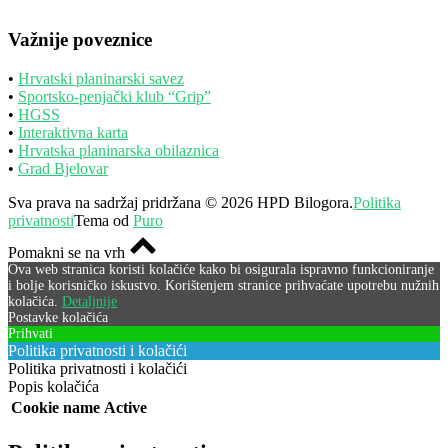
Važnije poveznice
•
Hrvatski planinarski savez
•
Sportsko-penjački klub “Grip”
•
HGSS
•
Interaktivna karta
•
Hrvatska planinarska obilaznica
•
Grad Bjelovar
Sva prava na sadržaj pridržana © 2026 HPD Bilogora.
Politika
privatnosti
Tema od
Puro
Pomakni se na vrh
Ova web stranica koristi kolačiće kako bi osigurala ispravno funkcioniranje
i bolje korisničko iskustvo. Korištenjem stranice prihvaćate upotrebu nužnih
kolačića.
Detaljnije
Postavke kolačića
Prihvati
Politika privatnosti i kolačići
Politika privatnosti i kolačići
Popis kolačića
Cookie name
Active