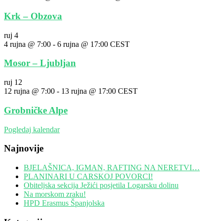
Krk – Obzova
ruj
4
4 rujna @ 7:00
-
6 rujna @ 17:00
CEST
Mosor – Ljubljan
ruj
12
12 rujna @ 7:00
-
13 rujna @ 17:00
CEST
Grobničke Alpe
Pogledaj kalendar
Najnovije
BJELAŠNICA, IGMAN, RAFTING NA NERETVI…
PLANINARI U CARSKOJ POVORCI!
Obiteljska sekcija Ježići posjetila Logarsku dolinu
Na morskom zraku!
HPD Erasmus Španjolska