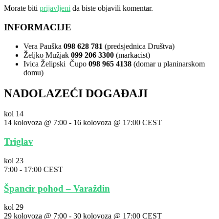
Morate biti
prijavljeni
da biste objavili komentar.
INFORMACIJE
Vera Pauška
098 628 781
(predsjednica Društva)
Željko Mužjak
099 206 3300
(markacist)
Ivica Želipski Čupo
098 965 4138
(domar u planinarskom
domu)
NADOLAZEĆI DOGAĐAJI
kol
14
14 kolovoza @ 7:00
-
16 kolovoza @ 17:00
CEST
Triglav
kol
23
7:00
-
17:00
CEST
Špancir pohod – Varaždin
kol
29
29 kolovoza @ 7:00
-
30 kolovoza @ 17:00
CEST