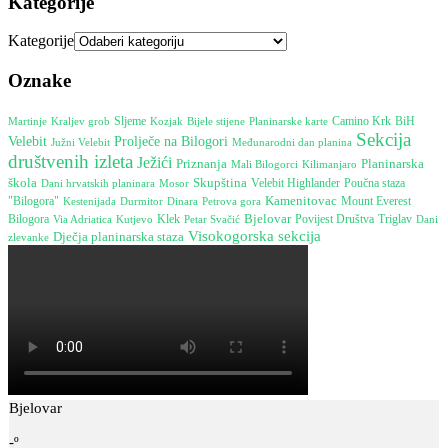
Kategorije
Kategorije
Oznake
Camino Krk
Martinje
Sljeme
Bijele stijene
BiH
Kraljev grob
Kozjak
Planinarske karte
Sekcija
Velebit
Prolječe na Bilogori
Južni Velebit
Međunarodni dan planina
društvenih izleta
Ježići
Planinarska
Priznanja
Mali Bilogorci
Kilimanjaro
škola
Skupština
Poučna staza
Dani hrvatskih planinara
Mosor
Velebit Highlander
Kamenitovac
"Bilogora"
Mount Everest
Kestenijada
Durmitor
Dinara
Petrova gora
Bjelovar
Bilogora
Klek
Povijest Društva
Triglav
Via Adriatica
Kutjevo
Petar Svačić
Dani
Visokogorska sekcija
Dječja planinarska staza
zlevanke
Bjelovar
-º