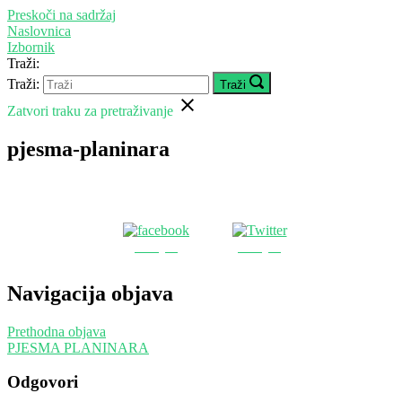
Preskoči na sadržaj
Naslovnica
Izbornik
Traži:
Traži:
Traži
Zatvori traku za pretraživanje
pjesma-planinara
Podijeli
Podijeli
Navigacija objava
Prethodna objava
PJESMA PLANINARA
Odgovori