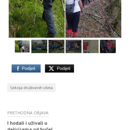
Podijeli
Podijeli
Sekcija društvenih izleta
Navigacija
PRETHODNA OBJAVA
objava
I hodali i uživali u
delicijama od buče!