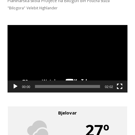
Prolječe na Bilogori
Planinarska škola
BiH
Poučna staza
"Bilogora"
Velebit Highlander
Reproduktor
videozapisa
00:00
02:02
Bjelovar
27º