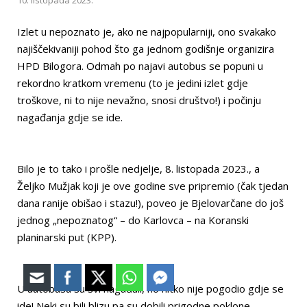
Izlet u nepoznato je, ako ne najpopularniji, ono svakako
najiščekivaniji pohod što ga jednom godišnje organizira
HPD Bilogora. Odmah po najavi autobus se popuni u
rekordno kratkom vremenu (to je jedini izlet gdje
troškove, ni to nije nevažno, snosi društvo!) i počinju
nagađanja gdje se ide.
Bilo je to tako i prošle nedjelje, 8. listopada 2023., a
Željko Mužjak koji je ove godine sve pripremio (čak tjedan
dana ranije obišao i stazu!), poveo je Bjelovarčane do još
jednog „nepoznatog“ – do Karlovca – na Koranski
planinarski put (KPP).
U autobusu su svi nagađali, no nitko nije pogodio gdje se
ide! Neki su bili blizu pa su dobili prigodne poklone.