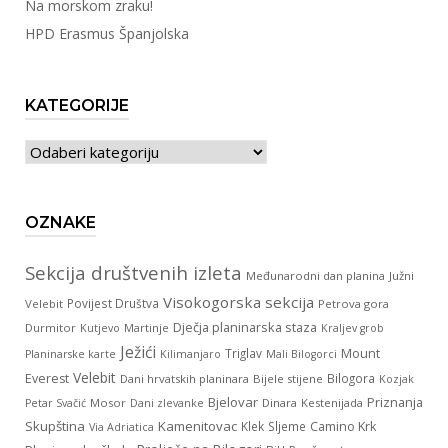
Na morskom zraku!
HPD Erasmus Španjolska
KATEGORIJE
Kategorije
OZNAKE
Sekcija društvenih izleta
Međunarodni dan planina
Južni
Visokogorska sekcija
Povijest Društva
Velebit
Petrova gora
Dječja planinarska staza
Durmitor
Martinje
Kutjevo
Kraljev grob
Ježići
Triglav
Mount
Planinarske karte
Kilimanjaro
Mali Bilogorci
Velebit
Everest
Bilogora
Dani hrvatskih planinara
Bijele stijene
Kozjak
Bjelovar
Priznanja
Mosor
Dinara
Kestenijada
Petar Svačić
Dani zlevanke
Skupština
Kamenitovac
Klek
Sljeme
Camino Krk
Via Adriatica