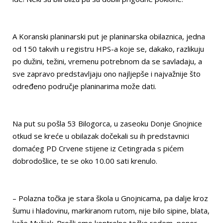
A Koranski planinarski put je planinarska obilaznica, jedna
od 150 takvih u registru HPS-a koje se, dakako, razlikuju
po dužini, težini, vremenu potrebnom da se savladaju, a
sve zapravo predstavljaju ono najljepše i najvažnije što
određeno područje planinarima može dati.
Na put su pošla 53 Bilogorca, u zaseoku Donje Gnojnice
otkud se kreće u obilazak dočekali su ih predstavnici
domaćeg PD Crvene stijene iz Cetingrada s pićem
dobrodošlice, te se oko 10.00 sati krenulo.
– Polazna točka je stara škola u Gnojnicama, pa dalje kroz
šumu i hladovinu, markiranom rutom, nije bilo sipine, blata,
kaže Mužjak. Prošli smo kontrolne točke redom, ponor