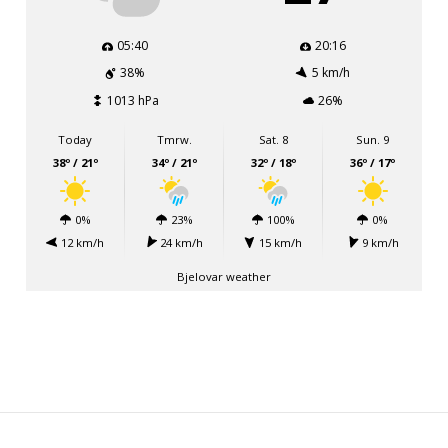
05:40
20:16
38%
5 km/h
1013 hPa
26%
Today
Tmrw.
Sat. 8
Sun. 9
38º / 21º
34º / 21º
32º / 18º
36º / 17º
0%
23%
100%
0%
12 km/h
24 km/h
15 km/h
9 km/h
Bjelovar weather