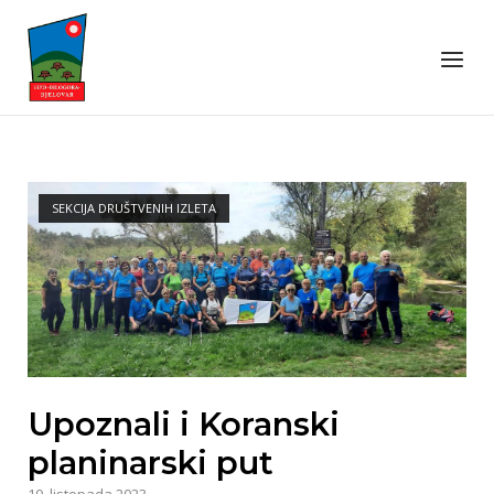
Preskoči
Naslovnica
na
Izborni
sadržaj
SEKCIJA DRUŠTVENIH IZLETA
Upoznali i Koranski
planinarski put
10. listopada 2023.