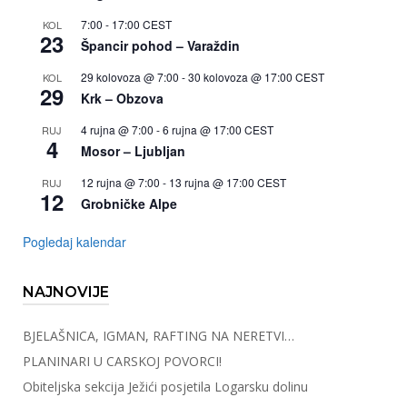
7:00
-
17:00
CEST
KOL
23
Špancir pohod – Varaždin
29 kolovoza @ 7:00
-
30 kolovoza @ 17:00
CEST
KOL
29
Krk – Obzova
4 rujna @ 7:00
-
6 rujna @ 17:00
CEST
RUJ
4
Mosor – Ljubljan
12 rujna @ 7:00
-
13 rujna @ 17:00
CEST
RUJ
12
Grobničke Alpe
Pogledaj kalendar
NAJNOVIJE
BJELAŠNICA, IGMAN, RAFTING NA NERETVI…
PLANINARI U CARSKOJ POVORCI!
Obiteljska sekcija Ježići posjetila Logarsku dolinu