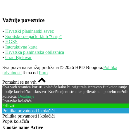
Važnije poveznice
•
Hrvatski planinarski savez
•
Sportsko-penjački klub “Grip”
•
HGSS
•
Interaktivna karta
•
Hrvatska planinarska obilaznica
•
Grad Bjelovar
Sva prava na sadržaj pridržana © 2026 HPD Bilogora.
Politika
privatnosti
Tema od
Puro
Pomakni se na vrh
Ova web stranica koristi kolačiće kako bi osigurala ispravno funkcioniranje
i bolje korisničko iskustvo. Korištenjem stranice prihvaćate upotrebu nužnih
kolačića.
Detaljnije
Postavke kolačića
Prihvati
Politika privatnosti i kolačići
Politika privatnosti i kolačići
Popis kolačića
Cookie name
Active