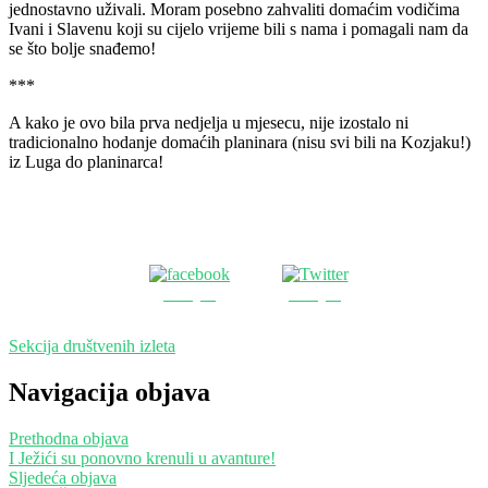
jednostavno uživali. Moram posebno zahvaliti domaćim vodičima
Ivani i Slavenu koji su cijelo vrijeme bili s nama i pomagali nam da
se što bolje snađemo!
***
A kako je ovo bila prva nedjelja u mjesecu, nije izostalo ni
tradicionalno hodanje domaćih planinara (nisu svi bili na Kozjaku!)
iz Luga do planinarca!
Podijeli
Podijeli
Sekcija društvenih izleta
Navigacija objava
Prethodna objava
I Ježići su ponovno krenuli u avanture!
Sljedeća objava