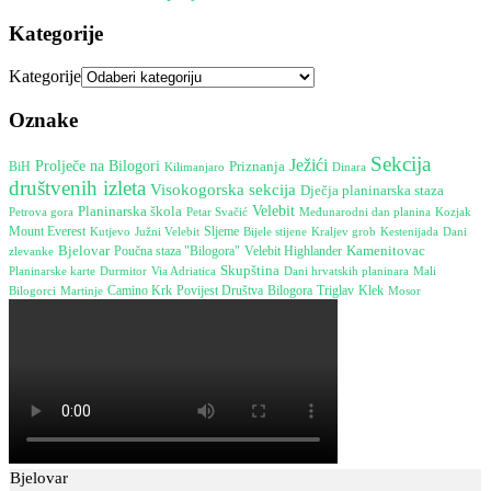
Kategorije
Kategorije
Oznake
Sekcija
Ježići
Prolječe na Bilogori
Priznanja
BiH
Dinara
Kilimanjaro
društvenih izleta
Visokogorska sekcija
Dječja planinarska staza
Planinarska škola
Velebit
Petrova gora
Međunarodni dan planina
Petar Svačić
Kozjak
Mount Everest
Južni Velebit
Sljeme
Bijele stijene
Kestenijada
Kutjevo
Kraljev grob
Dani
Bjelovar
Kamenitovac
Poučna staza "Bilogora"
Velebit Highlander
zlevanke
Skupština
Durmitor
Dani hrvatskih planinara
Planinarske karte
Via Adriatica
Mali
Camino Krk
Martinje
Povijest Društva
Bilogora
Triglav
Klek
Mosor
Bilogorci
Bjelovar