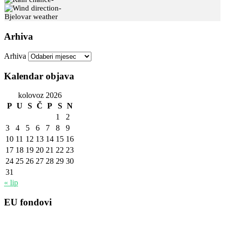
-
Bjelovar weather
Arhiva
Arhiva
Kalendar objava
kolovoz 2026
P
U
S
Č
P
S
N
1
2
3
4
5
6
7
8
9
10
11
12
13
14
15
16
17
18
19
20
21
22
23
24
25
26
27
28
29
30
31
« lip
EU fondovi