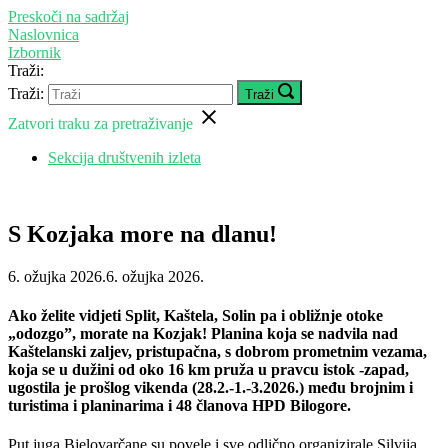
Preskoči na sadržaj
Naslovnica
Izbornik
Traži:
Traži:
Traži
Zatvori traku za pretraživanje
Sekcija društvenih izleta
S Kozjaka more na dlanu!
6. ožujka 2026.
6. ožujka 2026.
Ako želite vidjeti Split, Kaštela, Solin pa i obližnje otoke
„odozgo”, morate na Kozjak! Planina koja se nadvila nad
Kaštelanski zaljev, pristupačna, s dobrom prometnim vezama,
koja se u dužini od oko 16 km pruža u pravcu istok -zapad,
ugostila je prošlog vikenda (28.2.-1.-3.2026.) među brojnim i
turistima i planinarima i 48 članova HPD Bilogore.
Put juga Bjelovarčane su povele i sve odlično organizirale Silvija