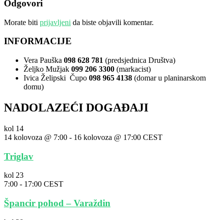
Odgovori
Morate biti
prijavljeni
da biste objavili komentar.
INFORMACIJE
Vera Pauška
098 628 781
(predsjednica Društva)
Željko Mužjak
099 206 3300
(markacist)
Ivica Želipski Čupo
098 965 4138
(domar u planinarskom
domu)
NADOLAZEĆI DOGAĐAJI
kol
14
14 kolovoza @ 7:00
-
16 kolovoza @ 17:00
CEST
Triglav
kol
23
7:00
-
17:00
CEST
Špancir pohod – Varaždin