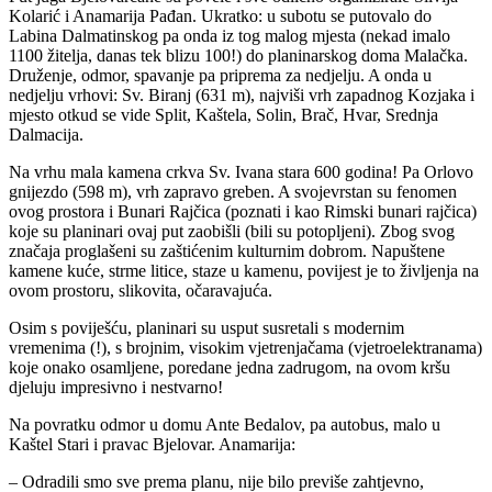
Kolarić i Anamarija Pađan. Ukratko: u subotu se putovalo do
Labina Dalmatinskog pa onda iz tog malog mjesta (nekad imalo
1100 žitelja, danas tek blizu 100!) do planinarskog doma Malačka.
Druženje, odmor, spavanje pa priprema za nedjelju. A onda u
nedjelju vrhovi: Sv. Biranj (631 m), najviši vrh zapadnog Kozjaka i
mjesto otkud se vide Split, Kaštela, Solin, Brač, Hvar, Srednja
Dalmacija.
Na vrhu mala kamena crkva Sv. Ivana stara 600 godina! Pa Orlovo
gnijezdo (598 m), vrh zapravo greben. A svojevrstan su fenomen
ovog prostora i Bunari Rajčica (poznati i kao Rimski bunari rajčica)
koje su planinari ovaj put zaobišli (bili su potopljeni). Zbog svog
značaja proglašeni su zaštićenim kulturnim dobrom. Napuštene
kamene kuće, strme litice, staze u kamenu, povijest je to življenja na
ovom prostoru, slikovita, očaravajuća.
Osim s poviješću, planinari su usput susretali s modernim
vremenima (!), s brojnim, visokim vjetrenjačama (vjetroelektranama)
koje onako osamljene, poredane jedna zadrugom, na ovom kršu
djeluju impresivno i nestvarno!
Na povratku odmor u domu Ante Bedalov, pa autobus, malo u
Kaštel Stari i pravac Bjelovar. Anamarija:
– Odradili smo sve prema planu, nije bilo previše zahtjevno,