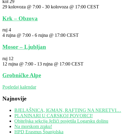
kol
29
29 kolovoza @ 7:00
-
30 kolovoza @ 17:00
CEST
Krk – Obzova
ruj
4
4 rujna @ 7:00
-
6 rujna @ 17:00
CEST
Mosor – Ljubljan
ruj
12
12 rujna @ 7:00
-
13 rujna @ 17:00
CEST
Grobničke Alpe
Pogledaj kalendar
Najnovije
BJELAŠNICA, IGMAN, RAFTING NA NERETVI…
PLANINARI U CARSKOJ POVORCI!
Obiteljska sekcija Ježići posjetila Logarsku dolinu
Na morskom zraku!
HPD Erasmus Španjolska