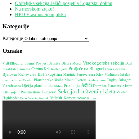
Obiteljska sekcija Ježići posjetila Logarsku dolinu
Na morskom zraku!
HPD Erasmus Španjolska
Kategorije
Kategorije
Oznake
Visokogorska sekcija
Sljeme
Povijest Društva
Dinara
Mosor
Dani
Mali Bilogorci
Prolječe na Bilogori
Camino Krk
hrvatskih planinara
Kestenijada
Dani zlevanke
Bjelovar
Skupština
BiH
Martinje
Petrova gora
Klek
Međunarodni dan
Kraljev grob
Planinarska škola
Mount Everest
planina
Južni Velebit
Bijele stijene
Triglav
Bilogora
Ježići
Dječja planinarska staza
Priznanja
Durmitor
Via Adriatica
Planinarske karte
Sekcija društvenih izleta
Poučna staza "Bilogora"
Velebit
Kilimanjaro
Velebit
Kamenitovac
Highlander
Petar Svačić
Kozjak
Kutjevo