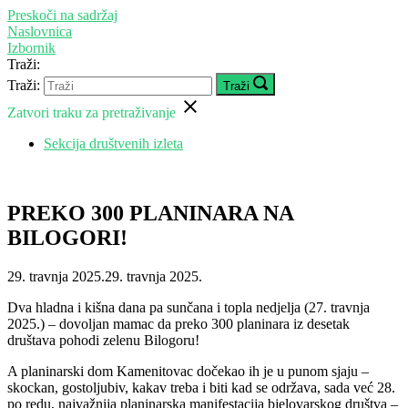
Preskoči na sadržaj
Naslovnica
Izbornik
Traži:
Traži:
Traži
Zatvori traku za pretraživanje
Sekcija društvenih izleta
PREKO 300 PLANINARA NA
BILOGORI!
29. travnja 2025.
29. travnja 2025.
Dva hladna i kišna dana pa sunčana i topla nedjelja (27. travnja
2025.) – dovoljan mamac da preko 300 planinara iz desetak
društava pohodi zelenu Bilogoru!
A planinarski dom Kamenitovac dočekao ih je u punom sjaju –
skockan, gostoljubiv, kakav treba i biti kad se održava, sada već 28.
po redu, najvažnija planinarska manifestacija bjelovarskog društva –