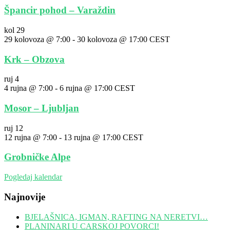
Špancir pohod – Varaždin
kol
29
29 kolovoza @ 7:00
-
30 kolovoza @ 17:00
CEST
Krk – Obzova
ruj
4
4 rujna @ 7:00
-
6 rujna @ 17:00
CEST
Mosor – Ljubljan
ruj
12
12 rujna @ 7:00
-
13 rujna @ 17:00
CEST
Grobničke Alpe
Pogledaj kalendar
Najnovije
BJELAŠNICA, IGMAN, RAFTING NA NERETVI…
PLANINARI U CARSKOJ POVORCI!