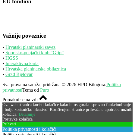
EU fondovi
Važnije poveznice
•
Hrvatski planinarski savez
•
Sportsko-penjački klub “Grip”
•
HGSS
•
Interaktivna karta
•
Hrvatska planinarska obilaznica
•
Grad Bjelovar
Sva prava na sadržaj pridržana © 2026 HPD Bilogora.
Politika
privatnosti
Tema od
Puro
Pomakni se na vrh
Ova web stranica koristi kolačiće kako bi osigurala ispravno funkcioniranje
i bolje korisničko iskustvo. Korištenjem stranice prihvaćate upotrebu nužnih
kolačića.
Detaljnije
Postavke kolačića
Prihvati
Politika privatnosti i kolačići
Politika privatnosti i kolačići