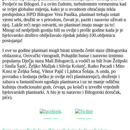
Proljeće na Bilogori. I u ovim čudnim, turbulentnim vremenima kad
se svijet globalno mijenja, kako je u uvodnom obraćanju rekla
predsjednica HPD Bilogore Vera Pauška, planinari trebaju ostati
vjerni sebi, družiti se s prirodom, čuvati je, paziti i naravno uživati u
njoj. Lakše reći nego ostvariti, no planinari imaju snage za to!
Mnogi od nedjeljnih gostiju bili su ovdje i prošle godine kada je je
bjelovarsko društvo obilježavalo rijedak jubilej-100.obljetnicu
postojanja!
I ove su godine planinari mogli birati između četiri staze (Bilogorska
obilaznica, Orovački vinogradi, Pohajdin bunar i naravno iznimno
popularna Dječja staza Mali Bilogorci), a vodiči su bili Ivan Želipski
i Siniša Šarić, Željko Mužjak i Silvija Kolarić, Ratko Pacadi i Miro
Knez te Željka Šetaj, Viktor Pajić i Ljubica Šolaja. A onda, po
povratku s hodanja (teško je ovdje reći planinarenja!), druženje i
zabava u fantastičnom ugođaju planinarca i uz ne manje odličnu
kuhinju (tradicionalni grah, ćevapi, pa kolači u izvedbi vrijednih
bjelovarskih planinarki. A bio je tu naravno i Bilogorski doručak,
piće).
Podijeli
Podijeli