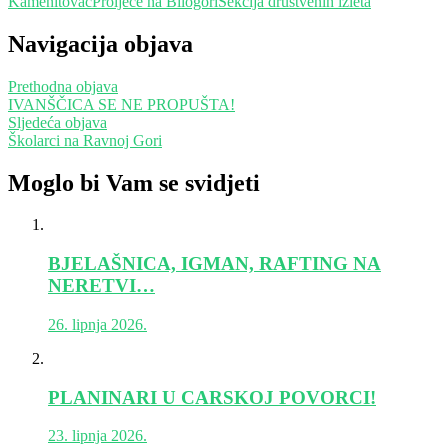
Kamenitovac
Prolječe na Bilogori
Sekcija društvenih izleta
Navigacija objava
Prethodna objava
IVANŠČICA SE NE PROPUŠTA!
Sljedeća objava
Školarci na Ravnoj Gori
Moglo bi Vam se svidjeti
BJELAŠNICA, IGMAN, RAFTING NA
NERETVI…
26. lipnja 2026.
PLANINARI U CARSKOJ POVORCI!
23. lipnja 2026.