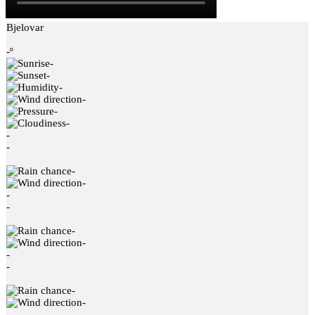
Bjelovar
-º
-
-
-
-
-
-
-
-
-
-
-
-
-
-
-
-
-
-
-