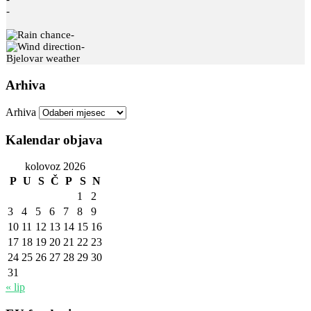
-
-
-
Bjelovar weather
Arhiva
Arhiva
Kalendar objava
kolovoz 2026
P
U
S
Č
P
S
N
1
2
3
4
5
6
7
8
9
10
11
12
13
14
15
16
17
18
19
20
21
22
23
24
25
26
27
28
29
30
31
« lip