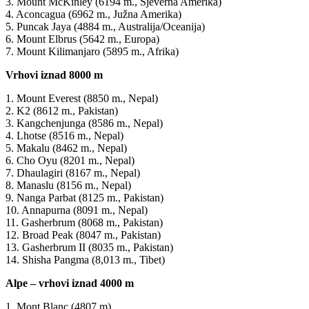
3. Mount McKinley (6194 m., Sjeverna Amerika)
4. Aconcagua (6962 m., Južna Amerika)
5. Puncak Jaya (4884 m., Australija/Oceanija)
6. Mount Elbrus (5642 m., Europa)
7. Mount Kilimanjaro (5895 m., Afrika)
Vrhovi iznad 8000 m
1. Mount Everest (8850 m., Nepal)
2. K2 (8612 m., Pakistan)
3. Kangchenjunga (8586 m., Nepal)
4. Lhotse (8516 m., Nepal)
5. Makalu (8462 m., Nepal)
6. Cho Oyu (8201 m., Nepal)
7. Dhaulagiri (8167 m., Nepal)
8. Manaslu (8156 m., Nepal)
9. Nanga Parbat (8125 m., Pakistan)
10. Annapurna (8091 m., Nepal)
11. Gasherbrum (8068 m., Pakistan)
12. Broad Peak (8047 m., Pakistan)
13. Gasherbrum II (8035 m., Pakistan)
14. Shisha Pangma (8,013 m., Tibet)
Alpe – vrhovi iznad 4000 m
1. Mont Blanc (4807 m)