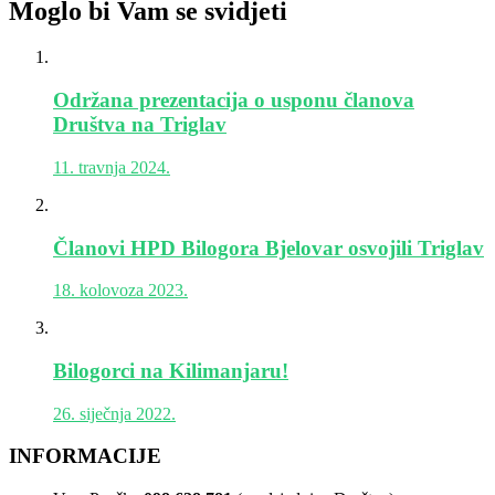
Moglo bi Vam se svidjeti
Održana prezentacija o usponu članova
Društva na Triglav
11. travnja 2024.
Članovi HPD Bilogora Bjelovar osvojili Triglav
18. kolovoza 2023.
Bilogorci na Kilimanjaru!
26. siječnja 2022.
INFORMACIJE