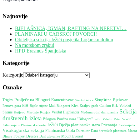
Najnovije
BJELAŠNICA, IGMAN, RAFTING NA NERETVI…
PLANINARI U CARSKOJ POVORCI!
Obiteljska sekcija Ježići posjetila Logarsku dolinu
Na morskom zraku!
HPD Erasmus Španjolska
Kategorije
Kategorije
Oznake
Prolječe na Bilogori
Kamenitovac
Skupština
Bjelovar
Triglav
Via Adriatica
Velebit
Camino Krk
Petrova gora
BiH
Bijele stijene
Klek
Mali Bilogorci
Kraljev grob
Sekcija
Sljeme
Martinje
Velebit Highlander
Međunarodni dan planina
Kutjevo
Kozjak
društvenih izleta
Poučna staza "Bilogora"
Bilogora
Južni Velebit
Petar Svačić
Ježići
Dječja planinarska staza
Priznanja
Kestenijada
Kilimanjaro
Planinarske karte
Visokogorska sekcija
Planinarska škola
Durmitor
Dani hrvatskih planinara
Mosor
Mount Everest
Dinara
Povijest Društva
Dani zlevanke