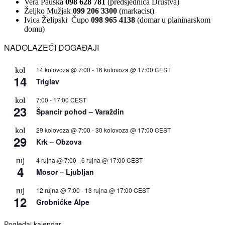
Vera Pauška
098 628 781
(predsjednica Društva)
Željko Mužjak
099 206 3300
(markacist)
Ivica Želipski Čupo
098 965 4138
(domar u planinarskom
domu)
NADOLAZEĆI DOGAĐAJI
14 kolovoza @ 7:00
-
16 kolovoza @ 17:00
CEST
kol
14
Triglav
7:00
-
17:00
CEST
kol
23
Špancir pohod – Varaždin
29 kolovoza @ 7:00
-
30 kolovoza @ 17:00
CEST
kol
29
Krk – Obzova
4 rujna @ 7:00
-
6 rujna @ 17:00
CEST
ruj
4
Mosor – Ljubljan
12 rujna @ 7:00
-
13 rujna @ 17:00
CEST
ruj
12
Grobničke Alpe
Pogledaj kalendar