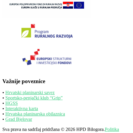
Važnije poveznice
•
Hrvatski planinarski savez
•
Sportsko-penjački klub “Grip”
•
HGSS
•
Interaktivna karta
•
Hrvatska planinarska obilaznica
•
Grad Bjelovar
Sva prava na sadržaj pridržana © 2026 HPD Bilogora.
Politika