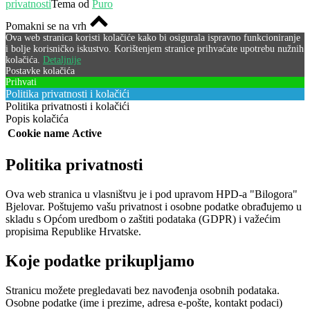
privatnosti
Tema od
Puro
Pomakni se na vrh
Ova web stranica koristi kolačiće kako bi osigurala ispravno funkcioniranje
i bolje korisničko iskustvo. Korištenjem stranice prihvaćate upotrebu nužnih
kolačića.
Detaljnije
Postavke kolačića
Prihvati
Politika privatnosti i kolačići
Politika privatnosti i kolačići
Popis kolačića
Cookie name
Active
Politika privatnosti
Ova web stranica u vlasništvu je i pod upravom HPD-a "Bilogora"
Bjelovar. Poštujemo vašu privatnost i osobne podatke obrađujemo u
skladu s Općom uredbom o zaštiti podataka (GDPR) i važećim
propisima Republike Hrvatske.
Koje podatke prikupljamo
Stranicu možete pregledavati bez navođenja osobnih podataka.
Osobne podatke (ime i prezime, adresa e-pošte, kontakt podaci)