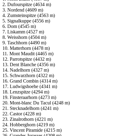
2. Dufourspitze (4634 m)
3. Nordend (4609 m)
4. Zumsteinspitze (4563 m)
5. Signalkuppe (4556 m)
6. Dom (4545 m)
7. Liskamm (4527 m)
8. Weisshorn (4504 m)
9. Taschhorn (4490 m)
10. Matterhorn (4478 m)
11. Mont Maudit (4465 m)
12. Parrotspitze (4432 m)
13. Dent Blanche (4356 m)
14. Nadelhorn (4327 m)
15. Schwarzhorn (4322 m)
16. Grand Combin (4314 m)
17. Ludwigshoehe (4341 m)
18. Lenzspitze (4294 m)
19. Finsteraarhorn (4273 m)
20. Mont-blanc Du Tacul (4248 m)
21. Stecknadelhorn (4241 m)
22. Castor (4228 m)
23. Zinalrothorn (4221 m)
24. Hohberghorn (4219 m)
25. Vincent Piramide (4215 m)
26. Grandes Jorasses (4208 m)