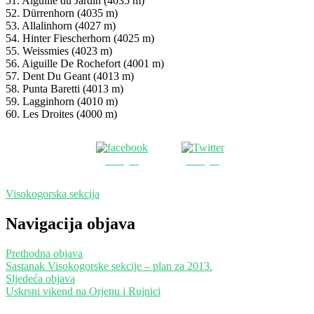
51. Aiguille du Jardin (4035 m)
52. Dürrenhorn (4035 m)
53. Allalinhorn (4027 m)
54. Hinter Fiescherhorn (4025 m)
55. Weissmies (4023 m)
56. Aiguille De Rochefort (4001 m)
57. Dent Du Geant (4013 m)
58. Punta Baretti (4013 m)
59. Lagginhorn (4010 m)
60. Les Droites (4000 m)
Podijeli
Podijeli
Visokogorska sekcija
Navigacija objava
Prethodna objava
Sastanak Visokogorske sekcije – plan za 2013.
Sljedeća objava
Uskrsni vikend na Orjenu i Rujnici