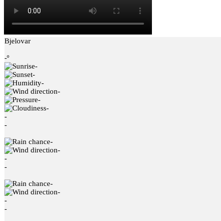
Bjelovar
-º
-
-
-
-
-
-
-
-
-
-
-
-
-
-
-
-