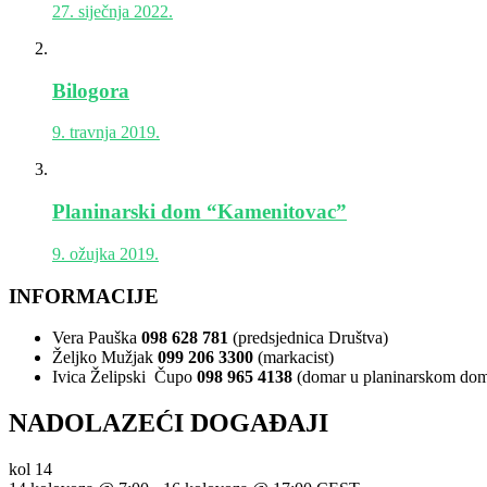
27. siječnja 2022.
Bilogora
9. travnja 2019.
Planinarski dom “Kamenitovac”
9. ožujka 2019.
INFORMACIJE
Vera Pauška
098 628 781
(predsjednica Društva)
Željko Mužjak
099 206 3300
(markacist)
Ivica Želipski Čupo
098 965 4138
(domar u planinarskom do
NADOLAZEĆI DOGAĐAJI
kol
14