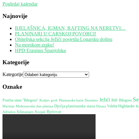
Pogledaj kalendar
Najnovije
BJELAŠNICA, IGMAN, RAFTING NA NERETVI…
PLANINARI U CARSKOJ POVORCI!
Obiteljska sekcija Ježići posjetila Logarsku dolinu
Na morskom zraku!
HPD Erasmus Španjolska
Kategorije
Kategorije
Oznake
Se
Ježići
Poučna staza "Bilogora"
Durmitor
BiH
Bilogora
Kraljev grob
Planinarske karte
Dječja planinarska staza
Martinje
Međunarodni dan planina
Dinara
Velebit Highlander
Ke
Bjelovar
Adriatica
Kilimanjaro
Kozjak