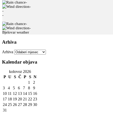
-
-
-
-
-
-
Bjelovar weather
Arhiva
Arhiva
Kalendar objava
kolovoz 2026
P
U
S
Č
P
S
N
1
2
3
4
5
6
7
8
9
10
11
12
13
14
15
16
17
18
19
20
21
22
23
24
25
26
27
28
29
30
31