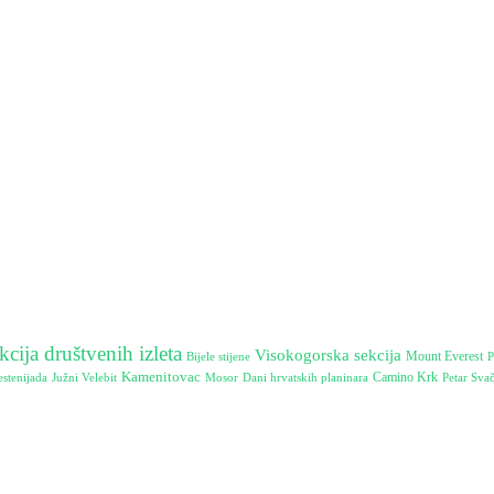
kcija društvenih izleta
Visokogorska sekcija
Mount Everest
Bijele stijene
P
Kamenitovac
Camino Krk
stenijada
Južni Velebit
Mosor
Dani hrvatskih planinara
Petar Svač