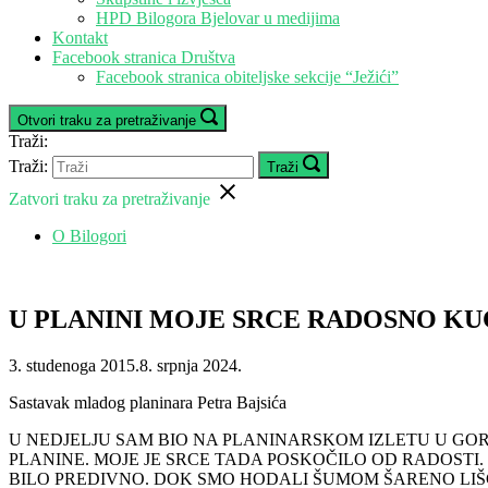
HPD Bilogora Bjelovar u medijima
Kontakt
Facebook stranica Društva
Facebook stranica obiteljske sekcije “Ježići”
Otvori traku za pretraživanje
Traži:
Traži:
Traži
Zatvori traku za pretraživanje
O Bilogori
U PLANINI MOJE SRCE RADOSNO KU
3. studenoga 2015.
8. srpnja 2024.
Sastavak mladog planinara Petra Bajsića
U NEDJELJU SAM BIO NA PLANINARSKOM IZLETU U GO
PLANINE. MOJE JE SRCE TADA POSKOČILO OD RADOSTI. 
BILO PREDIVNO. DOK SMO HODALI ŠUMOM ŠARENO LIŠĆ