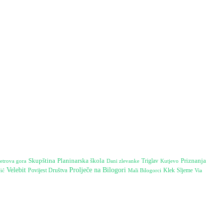
Skupština
Planinarska škola
Priznanja
etrova gora
Triglav
Dani zlevanke
Kutjevo
Velebit
Prolječe na Bilogori
Povijest Društva
Klek
Sljeme
ić
Mali Bilogorci
Via