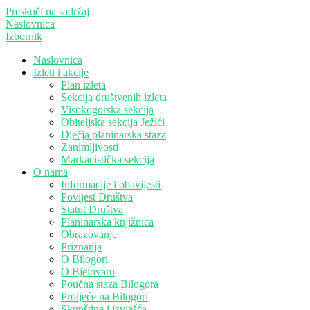
Preskoči na sadržaj
Naslovnica
Izbornik
Naslovnica
Izleti i akcije
Plan izleta
Sekcija društvenih izleta
Visokogorska sekcija
Obiteljska sekcija Ježići
Dječja planinarska staza
Zanimljivosti
Markacistička sekcija
O nama
Informacije i obavijesti
Povijest Društva
Statut Društva
Planinarska knjižnica
Obrazovanje
Priznanja
O Bilogori
O Bjelovaru
Poučna staza Bilogora
Proljeće na Bilogori
Skupštine i izvješća