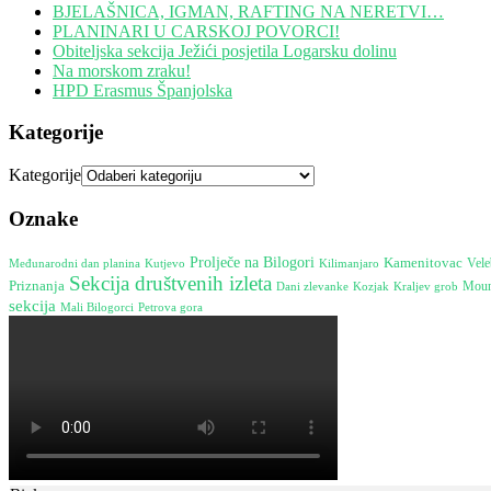
BJELAŠNICA, IGMAN, RAFTING NA NERETVI…
PLANINARI U CARSKOJ POVORCI!
Obiteljska sekcija Ježići posjetila Logarsku dolinu
Na morskom zraku!
HPD Erasmus Španjolska
Kategorije
Kategorije
Oznake
Prolječe na Bilogori
Kamenitovac
Međunarodni dan planina
Vele
Kutjevo
Kilimanjaro
Sekcija društvenih izleta
Priznanja
Moun
Dani zlevanke
Kozjak
Kraljev grob
sekcija
Petrova gora
Mali Bilogorci