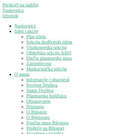
Preskoči na sadržaj
Naslovnica
Izbornik
Naslovnica
Izleti i akcije
Plan izleta
Sekcija društvenih izleta
Visokogorska sekcija
Obiteljska sekcija Ježići
Dječja planinarska staza
Zanimljivosti
Markacistička sekcija
O nama
Informacije i obavijesti
Povijest Društva
Statut Društva
Planinarska knjižnica
Obrazovanje
Priznanja
O Bilogori
O Bjelovaru
Poučna staza Bilogora
Proljeće na Bilogori
Skupštine i izvješća