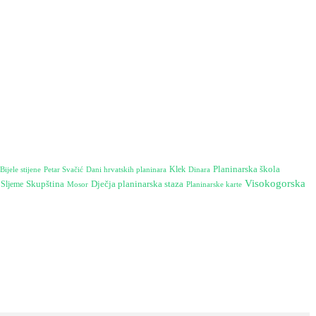
Planinarska škola
Bijele stijene
Dani hrvatskih planinara
Klek
Dinara
Petar Svačić
Visokogorska
Skupština
Dječja planinarska staza
Sljeme
Mosor
Planinarske karte