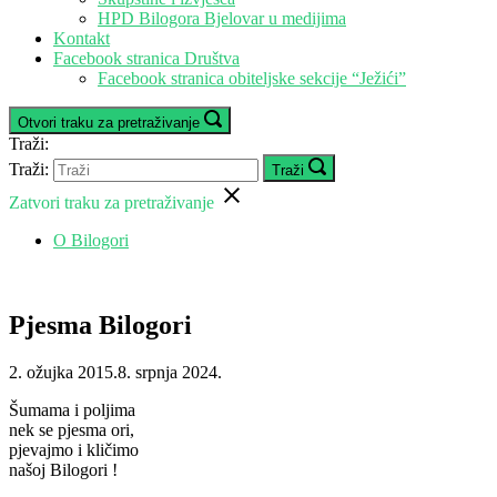
HPD Bilogora Bjelovar u medijima
Kontakt
Facebook stranica Društva
Facebook stranica obiteljske sekcije “Ježići”
Otvori traku za pretraživanje
Traži:
Traži:
Traži
Zatvori traku za pretraživanje
O Bilogori
Pjesma Bilogori
2. ožujka 2015.
8. srpnja 2024.
Šumama i poljima
nek se pjesma ori,
pjevajmo i kličimo
našoj Bilogori !