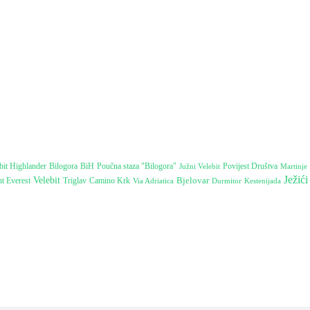
Poučna staza "Bilogora"
bit Highlander
Bilogora
BiH
Južni Velebit
Povijest Društva
Martinje
Ježići
Velebit
Bjelovar
t Everest
Camino Krk
Triglav
Durmitor
Kestenijada
Via Adriatica