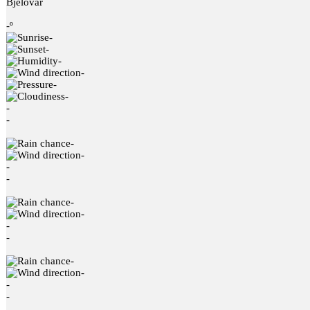
Bjelovar
-º
-
-
-
-
-
-
-
-
-
-
-
-
-
-
-
-
-
-
-
-