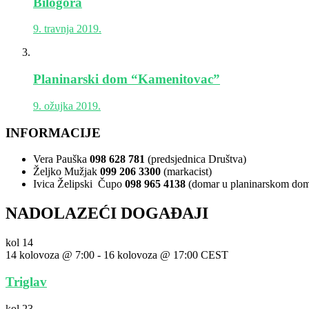
Bilogora
9. travnja 2019.
Planinarski dom “Kamenitovac”
9. ožujka 2019.
INFORMACIJE
Vera Pauška
098 628 781
(predsjednica Društva)
Željko Mužjak
099 206 3300
(markacist)
Ivica Želipski Čupo
098 965 4138
(domar u planinarskom do
NADOLAZEĆI DOGAĐAJI
kol
14
14 kolovoza @ 7:00
-
16 kolovoza @ 17:00
CEST
Triglav
kol
23