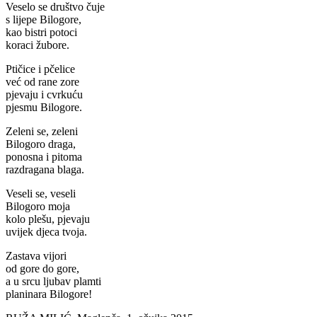
Veselo se društvo čuje
s lijepe Bilogore,
kao bistri potoci
koraci žubore.
Ptičice i pčelice
već od rane zore
pjevaju i cvrkuću
pjesmu Bilogore.
Zeleni se, zeleni
Bilogoro draga,
ponosna i pitoma
razdragana blaga.
Veseli se, veseli
Bilogoro moja
kolo plešu, pjevaju
uvijek djeca tvoja.
Zastava vijori
od gore do gore,
a u srcu ljubav plamti
planinara Bilogore!