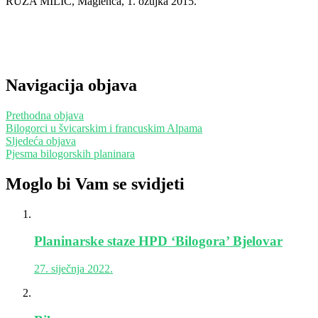
RUŽA MILIĆ, Maglenča, 1. ožujka 2015.
Navigacija objava
Prethodna objava
Bilogorci u švicarskim i francuskim Alpama
Sljedeća objava
Pjesma bilogorskih planinara
Moglo bi Vam se svidjeti
Planinarske staze HPD ‘Bilogora’ Bjelovar
27. siječnja 2022.