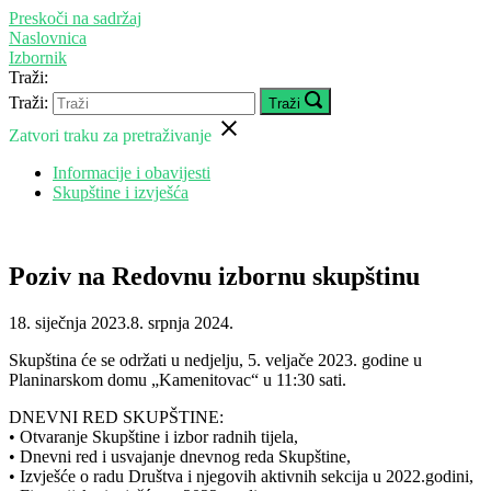
Preskoči na sadržaj
Naslovnica
Izbornik
Traži:
Traži:
Traži
Zatvori traku za pretraživanje
Informacije i obavijesti
Skupštine i izvješća
Poziv na Redovnu izbornu skupštinu
18. siječnja 2023.
8. srpnja 2024.
Skupština će se održati u nedjelju, 5. veljače 2023. godine u
Planinarskom domu „Kamenitovac“ u 11:30 sati.
DNEVNI RED SKUPŠTINE:
• Otvaranje Skupštine i izbor radnih tijela,
• Dnevni red i usvajanje dnevnog reda Skupštine,
• Izvješće o radu Društva i njegovih aktivnih sekcija u 2022.godini,