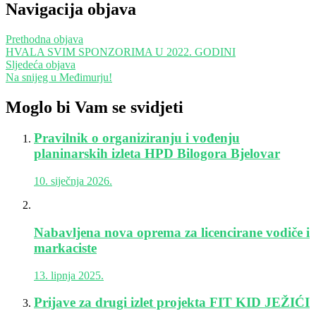
Navigacija objava
Prethodna objava
HVALA SVIM SPONZORIMA U 2022. GODINI
Sljedeća objava
Na snijeg u Međimurju!
Moglo bi Vam se svidjeti
Pravilnik o organiziranju i vođenju
planinarskih izleta HPD Bilogora Bjelovar
10. siječnja 2026.
Nabavljena nova oprema za licencirane vodiče i
markaciste
13. lipnja 2025.
Prijave za drugi izlet projekta FIT KID JEŽIĆI