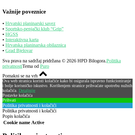
Važnije poveznice
•
Hrvatski planinarski savez
•
Sportsko-penjački klub “Grip”
•
HGSS
•
Interaktivna karta
•
Hrvatska planinarska obilaznica
•
Grad Bjelovar
Sva prava na sadržaj pridržana © 2026 HPD Bilogora.
Politika
privatnosti
Tema od
Puro
Pomakni se na vrh
Ova web stranica koristi kolačiće kako bi osigurala ispravno funkcioniranje
i bolje korisničko iskustvo. Korištenjem stranice prihvaćate upotrebu nužnih
kolačića.
Detaljnije
Postavke kolačića
Prihvati
Politika privatnosti i kolačići
Politika privatnosti i kolačići
Popis kolačića
Cookie name
Active