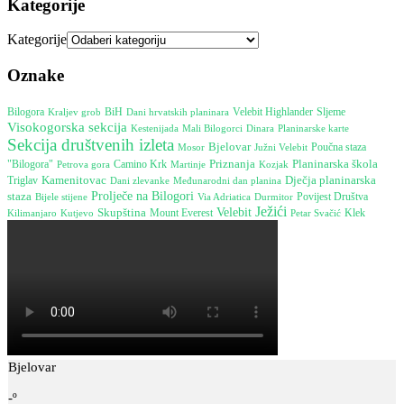
Kategorije
Kategorije
Oznake
Bilogora
BiH
Dani hrvatskih planinara
Velebit Highlander
Sljeme
Kraljev grob
Visokogorska sekcija
Kestenijada
Dinara
Mali Bilogorci
Planinarske karte
Sekcija društvenih izleta
Bjelovar
Poučna staza
Mosor
Južni Velebit
Planinarska škola
"Bilogora"
Camino Krk
Priznanja
Petrova gora
Martinje
Kozjak
Kamenitovac
Dječja planinarska
Triglav
Međunarodni dan planina
Dani zlevanke
Prolječe na Bilogori
staza
Bijele stijene
Durmitor
Povijest Društva
Via Adriatica
Ježići
Skupština
Velebit
Mount Everest
Klek
Kilimanjaro
Kutjevo
Petar Svačić
Bjelovar
-º