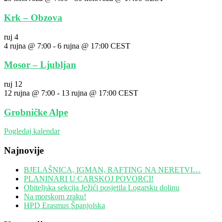
Krk – Obzova
ruj
4
4 rujna @ 7:00
-
6 rujna @ 17:00
CEST
Mosor – Ljubljan
ruj
12
12 rujna @ 7:00
-
13 rujna @ 17:00
CEST
Grobničke Alpe
Pogledaj kalendar
Najnovije
BJELAŠNICA, IGMAN, RAFTING NA NERETVI…
PLANINARI U CARSKOJ POVORCI!
Obiteljska sekcija Ježići posjetila Logarsku dolinu
Na morskom zraku!
HPD Erasmus Španjolska