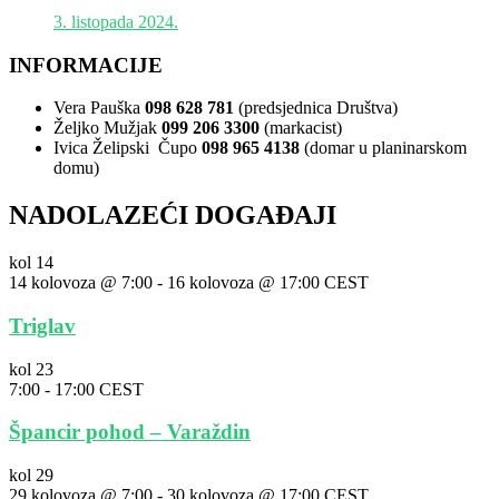
3. listopada 2024.
INFORMACIJE
Vera Pauška
098 628 781
(predsjednica Društva)
Željko Mužjak
099 206 3300
(markacist)
Ivica Želipski Čupo
098 965 4138
(domar u planinarskom
domu)
NADOLAZEĆI DOGAĐAJI
kol
14
14 kolovoza @ 7:00
-
16 kolovoza @ 17:00
CEST
Triglav
kol
23
7:00
-
17:00
CEST
Špancir pohod – Varaždin
kol
29
29 kolovoza @ 7:00
-
30 kolovoza @ 17:00
CEST