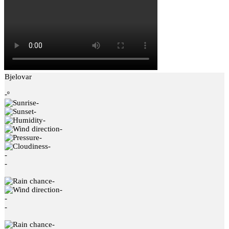
Bjelovar
-º
-
-
-
-
-
-
-
-
-
-
-
-
-