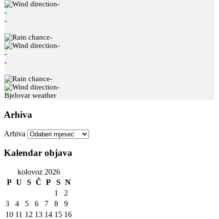
-
-
-
-
-
-
-
-
-
Bjelovar weather
Arhiva
Arhiva
Kalendar objava
kolovoz 2026
P
U
S
Č
P
S
N
1
2
3
4
5
6
7
8
9
10
11
12
13
14
15
16