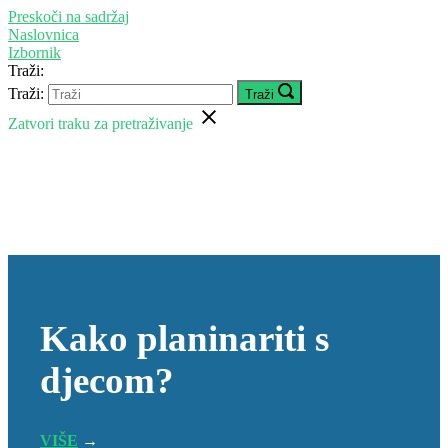
Preskoči na sadržaj
Naslovnica
Izbornik
Traži:
Traži:
Traži
Zatvori traku za pretraživanje
Kako planinariti s
djecom?
VIŠE
→