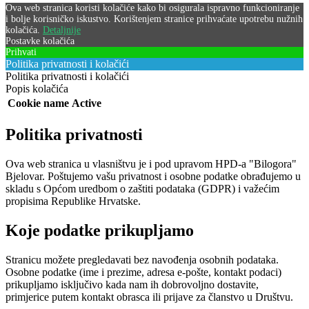
Ova web stranica koristi kolačiće kako bi osigurala ispravno funkcioniranje
i bolje korisničko iskustvo. Korištenjem stranice prihvaćate upotrebu nužnih
kolačića.
Detaljnije
Postavke kolačića
Prihvati
Politika privatnosti i kolačići
Politika privatnosti i kolačići
Popis kolačića
Cookie name
Active
Politika privatnosti
Ova web stranica u vlasništvu je i pod upravom HPD-a "Bilogora"
Bjelovar. Poštujemo vašu privatnost i osobne podatke obrađujemo u
skladu s Općom uredbom o zaštiti podataka (GDPR) i važećim
propisima Republike Hrvatske.
Koje podatke prikupljamo
Stranicu možete pregledavati bez navođenja osobnih podataka.
Osobne podatke (ime i prezime, adresa e-pošte, kontakt podaci)
prikupljamo isključivo kada nam ih dobrovoljno dostavite,
primjerice putem kontakt obrasca ili prijave za članstvo u Društvu.