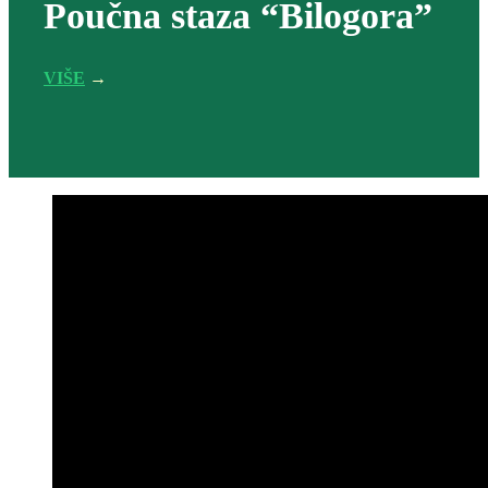
Poučna staza “Bilogora”
VIŠE
→