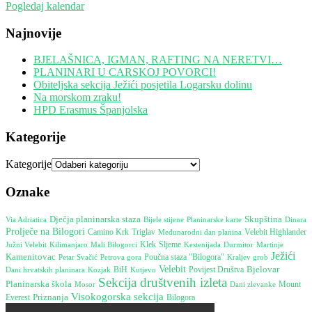
Pogledaj kalendar
Najnovije
BJELAŠNICA, IGMAN, RAFTING NA NERETVI…
PLANINARI U CARSKOJ POVORCI!
Obiteljska sekcija Ježići posjetila Logarsku dolinu
Na morskom zraku!
HPD Erasmus Španjolska
Kategorije
Kategorije
Oznake
Skupština
Dječja planinarska staza
Bijele stijene
Dinara
Via Adriatica
Planinarske karte
Prolječe na Bilogori
Camino Krk
Triglav
Međunarodni dan planina
Velebit Highlander
Južni Velebit
Klek
Sljeme
Kestenijada
Durmitor
Martinje
Kilimanjaro
Mali Bilogorci
Ježići
Kamenitovac
Poučna staza "Bilogora"
Petrova gora
Petar Svačić
Kraljev grob
Velebit
Bjelovar
Dani hrvatskih planinara
BiH
Povijest Društva
Kozjak
Kutjevo
Sekcija društvenih izleta
Planinarska škola
Mount
Mosor
Dani zlevanke
Visokogorska sekcija
Everest
Priznanja
Bilogora