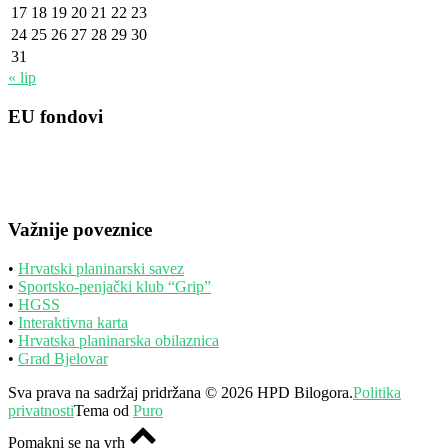
17
18
19
20
21
22
23
24
25
26
27
28
29
30
31
« lip
EU fondovi
Važnije poveznice
•
Hrvatski planinarski savez
•
Sportsko-penjački klub “Grip”
•
HGSS
•
Interaktivna karta
•
Hrvatska planinarska obilaznica
•
Grad Bjelovar
Sva prava na sadržaj pridržana © 2026 HPD Bilogora.
Politika
privatnosti
Tema od
Puro
Pomakni se na vrh