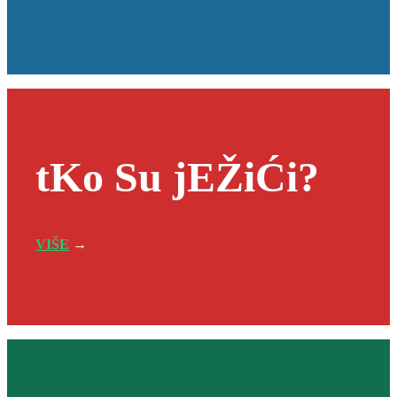
tKo Su jEŽiĆi?
VIŠE
→