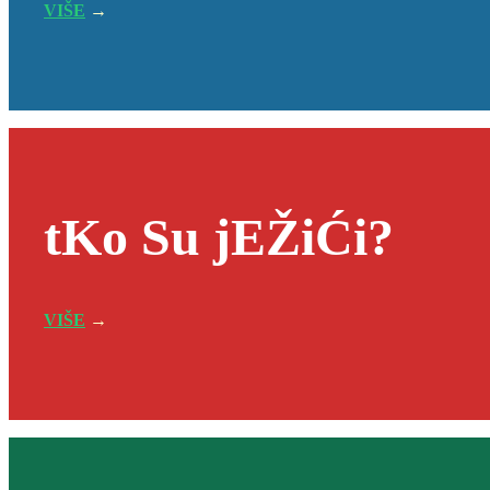
VIŠE
→
tKo Su jEŽiĆi?
VIŠE
→