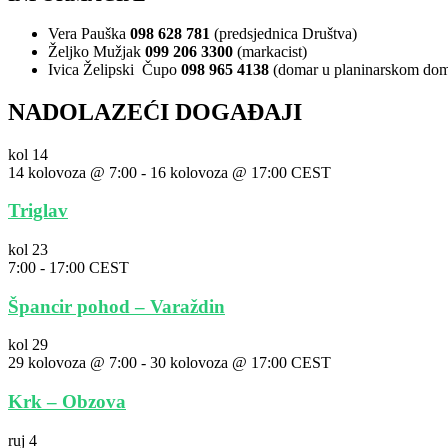
Vera Pauška
098 628 781
(predsjednica Društva)
Željko Mužjak
099 206 3300
(markacist)
Ivica Želipski Čupo
098 965 4138
(domar u planinarskom do
NADOLAZEĆI DOGAĐAJI
kol
14
14 kolovoza @ 7:00
-
16 kolovoza @ 17:00
CEST
Triglav
kol
23
7:00
-
17:00
CEST
Špancir pohod – Varaždin
kol
29
29 kolovoza @ 7:00
-
30 kolovoza @ 17:00
CEST
Krk – Obzova
ruj
4