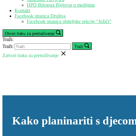
HPD Bilogora Bjelovar u medijima
Kontakt
Facebook stranica Društva
Facebook stranica obiteljske sekcije “Ježići”
Otvori traku za pretraživanje
Traži:
Traži:
Traži
Zatvori traku za pretraživanje
Kako planinariti s djeco