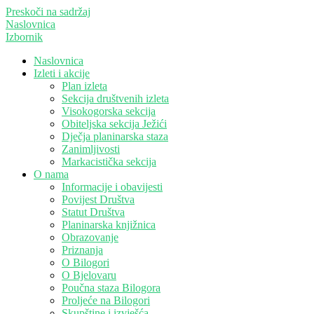
Preskoči na sadržaj
Naslovnica
Izbornik
Naslovnica
Izleti i akcije
Plan izleta
Sekcija društvenih izleta
Visokogorska sekcija
Obiteljska sekcija Ježići
Dječja planinarska staza
Zanimljivosti
Markacistička sekcija
O nama
Informacije i obavijesti
Povijest Društva
Statut Društva
Planinarska knjižnica
Obrazovanje
Priznanja
O Bilogori
O Bjelovaru
Poučna staza Bilogora
Proljeće na Bilogori
Skupštine i izvješća