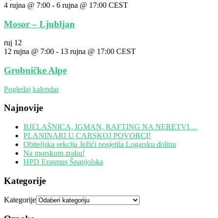
4 rujna @ 7:00
-
6 rujna @ 17:00
CEST
Mosor – Ljubljan
ruj
12
12 rujna @ 7:00
-
13 rujna @ 17:00
CEST
Grobničke Alpe
Pogledaj kalendar
Najnovije
BJELAŠNICA, IGMAN, RAFTING NA NERETVI…
PLANINARI U CARSKOJ POVORCI!
Obiteljska sekcija Ježići posjetila Logarsku dolinu
Na morskom zraku!
HPD Erasmus Španjolska
Kategorije
Kategorije