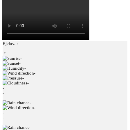
Bjelovar
-º
-
-
-
-
-
-
-
-
-
-
-
-
-