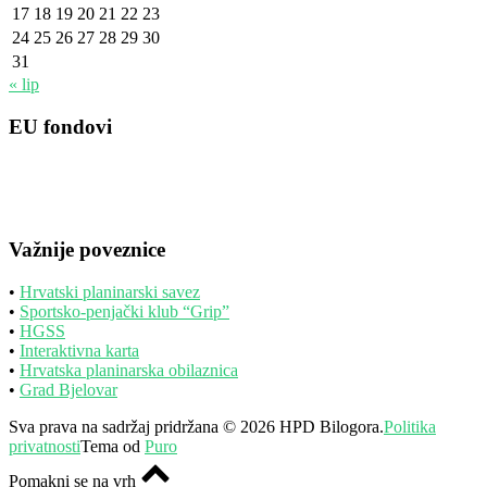
17
18
19
20
21
22
23
24
25
26
27
28
29
30
31
« lip
EU fondovi
Važnije poveznice
•
Hrvatski planinarski savez
•
Sportsko-penjački klub “Grip”
•
HGSS
•
Interaktivna karta
•
Hrvatska planinarska obilaznica
•
Grad Bjelovar
Sva prava na sadržaj pridržana © 2026 HPD Bilogora.
Politika
privatnosti
Tema od
Puro
Pomakni se na vrh