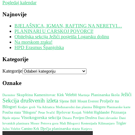
Pogledaj kalendar
Najnovije
BJELAŠNICA, IGMAN, RAFTING NA NERETVI…
PLANINARI U CARSKOJ POVORCI!
Obiteljska sekcija Ježići posjetila Logarsku dolinu
Na morskom zraku!
HPD Erasmus Španjolska
Kategorije
Kategorije
Oznake
Ježići
Skupština
Kamenitovac
Velebit
Planinarska škola
Durmitor
Klek
Martinje
Sekcija društvenih izleta
Prolječe na
Mount Everest
Sljeme
BiH
Bilogori
Međunarodni dan planina
Bilogora
Kraljev grob
Via Adriatica
Planinarske karte
Bjelovar
Poučna staza "Bilogora"
Priznanja
Velebit Highlander
Petar Svačić
Kozjak
Visokogorska sekcija
Bijele stijene
Dinara
Povijest Društva
Dani
Dani zlevanke
hrvatskih planinara
Mosor
Petrova gora
Kestenijada
Triglav
Mali Bilogorci
Kilimanjaro
Camino Krk
Dječja planinarska staza
Južni Velebit
Kutjevo