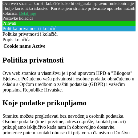
Ova web stranica koristi kolačiće kako bi osigurala ispravno funkcioniranje
i bolje korisničko iskustvo. Korištenjem stranice prihvaćate upotrebu nužnih
kolačića.
Detaljnije
Postavke kolačića
Prihvati
Politika privatnosti i kolačići
Politika privatnosti i kolačići
Popis kolačića
Cookie name
Active
Politika privatnosti
Ova web stranica u vlasništvu je i pod upravom HPD-a "Bilogora"
Bjelovar. Poštujemo vašu privatnost i osobne podatke obrađujemo u
skladu s Općom uredbom o zaštiti podataka (GDPR) i važećim
propisima Republike Hrvatske.
Koje podatke prikupljamo
Stranicu možete pregledavati bez navođenja osobnih podataka.
Osobne podatke (ime i prezime, adresa e-pošte, kontakt podaci)
prikupljamo isključivo kada nam ih dobrovoljno dostavite,
primjerice putem kontakt obrasca ili prijave za članstvo u Društvu.