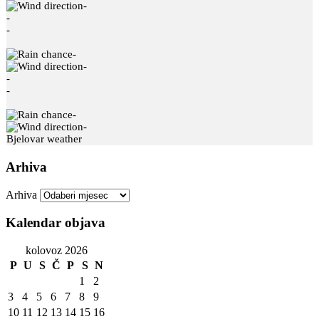
-
-
-
-
-
-
-
-
-
Bjelovar weather
Arhiva
Arhiva
Kalendar objava
kolovoz 2026
P
U
S
Č
P
S
N
1
2
3
4
5
6
7
8
9
10
11
12
13
14
15
16