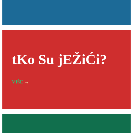
tKo Su jEŽiĆi?
VIŠE
→