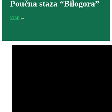
Poučna staza “Bilogora”
VIŠE
→