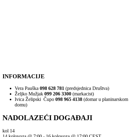
INFORMACIJE
Vera Pauška
098 628 781
(predsjednica Društva)
Željko Mužjak
099 206 3300
(markacist)
Ivica Želipski Čupo
098 965 4138
(domar u planinarskom
domu)
NADOLAZEĆI DOGAĐAJI
kol
14
14 kolovoza @ 7:00
-
16 kolovoza @ 17:00
CEST