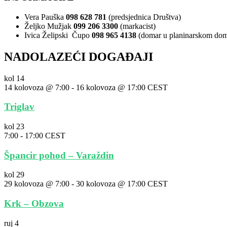
Vera Pauška
098 628 781
(predsjednica Društva)
Željko Mužjak
099 206 3300
(markacist)
Ivica Želipski Čupo
098 965 4138
(domar u planinarskom do
NADOLAZEĆI DOGAĐAJI
kol
14
14 kolovoza @ 7:00
-
16 kolovoza @ 17:00
CEST
Triglav
kol
23
7:00
-
17:00
CEST
Špancir pohod – Varaždin
kol
29
29 kolovoza @ 7:00
-
30 kolovoza @ 17:00
CEST
Krk – Obzova
ruj
4