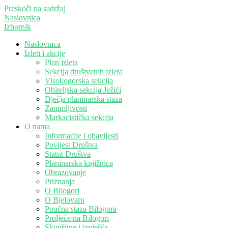
Preskoči na sadržaj
Naslovnica
Izbornik
Naslovnica
Izleti i akcije
Plan izleta
Sekcija društvenih izleta
Visokogorska sekcija
Obiteljska sekcija Ježići
Dječja planinarska staza
Zanimljivosti
Markacistička sekcija
O nama
Informacije i obavijesti
Povijest Društva
Statut Društva
Planinarska knjižnica
Obrazovanje
Priznanja
O Bilogori
O Bjelovaru
Poučna staza Bilogora
Proljeće na Bilogori
Skupštine i izvješća