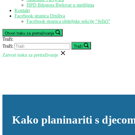
HPD Bilogora Bjelovar u medijima
Kontakt
Facebook stranica Društva
Facebook stranica obiteljske sekcije “Ježići”
Otvori traku za pretraživanje
Traži:
Traži:
Traži
Zatvori traku za pretraživanje
Kako planinariti s djeco