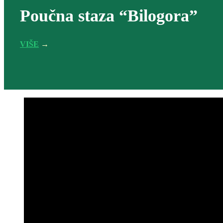
Poučna staza “Bilogora”
VIŠE
→