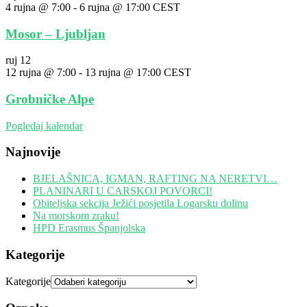
4 rujna @ 7:00
-
6 rujna @ 17:00
CEST
Mosor – Ljubljan
ruj
12
12 rujna @ 7:00
-
13 rujna @ 17:00
CEST
Grobničke Alpe
Pogledaj kalendar
Najnovije
BJELAŠNICA, IGMAN, RAFTING NA NERETVI…
PLANINARI U CARSKOJ POVORCI!
Obiteljska sekcija Ježići posjetila Logarsku dolinu
Na morskom zraku!
HPD Erasmus Španjolska
Kategorije
Kategorije