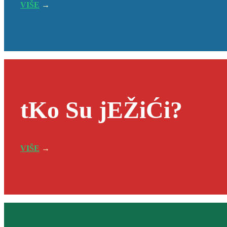
VIŠE
→
tKo Su jEŽiĆi?
VIŠE
→