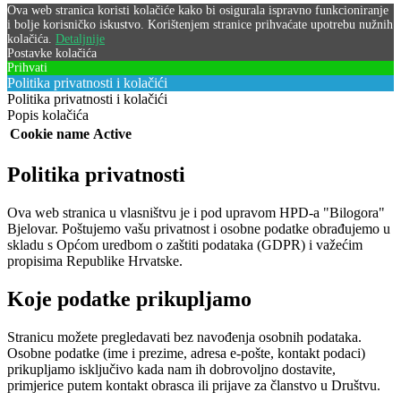
Ova web stranica koristi kolačiće kako bi osigurala ispravno funkcioniranje
i bolje korisničko iskustvo. Korištenjem stranice prihvaćate upotrebu nužnih
kolačića.
Detaljnije
Postavke kolačića
Prihvati
Politika privatnosti i kolačići
Politika privatnosti i kolačići
Popis kolačića
Cookie name
Active
Politika privatnosti
Ova web stranica u vlasništvu je i pod upravom HPD-a "Bilogora"
Bjelovar. Poštujemo vašu privatnost i osobne podatke obrađujemo u
skladu s Općom uredbom o zaštiti podataka (GDPR) i važećim
propisima Republike Hrvatske.
Koje podatke prikupljamo
Stranicu možete pregledavati bez navođenja osobnih podataka.
Osobne podatke (ime i prezime, adresa e-pošte, kontakt podaci)
prikupljamo isključivo kada nam ih dobrovoljno dostavite,
primjerice putem kontakt obrasca ili prijave za članstvo u Društvu.