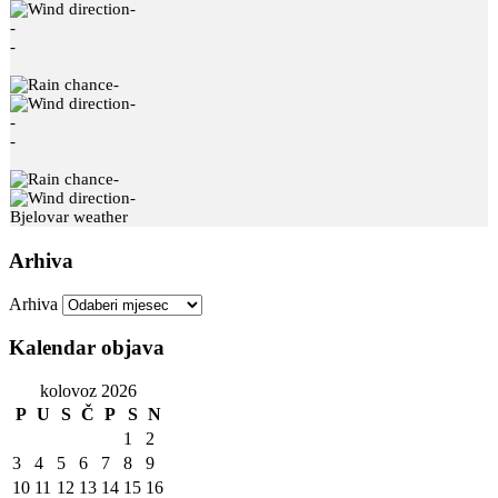
-
-
-
-
-
-
-
-
-
Bjelovar weather
Arhiva
Arhiva
Kalendar objava
kolovoz 2026
P
U
S
Č
P
S
N
1
2
3
4
5
6
7
8
9
10
11
12
13
14
15
16