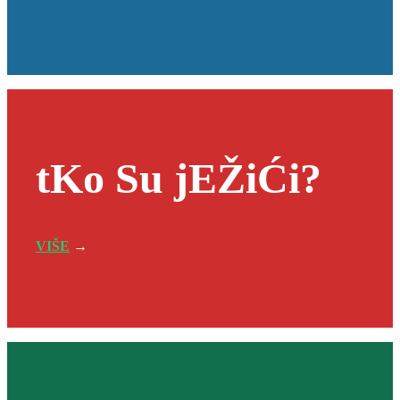
tKo Su jEŽiĆi?
VIŠE
→