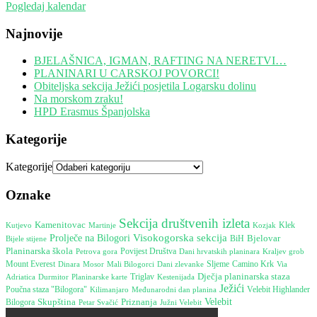
Pogledaj kalendar
Najnovije
BJELAŠNICA, IGMAN, RAFTING NA NERETVI…
PLANINARI U CARSKOJ POVORCI!
Obiteljska sekcija Ježići posjetila Logarsku dolinu
Na morskom zraku!
HPD Erasmus Španjolska
Kategorije
Kategorije
Oznake
Sekcija društvenih izleta
Kamenitovac
Martinje
Klek
Kutjevo
Kozjak
Visokogorska sekcija
Prolječe na Bilogori
Bjelovar
Bijele stijene
BiH
Planinarska škola
Petrova gora
Povijest Društva
Dani hrvatskih planinara
Kraljev grob
Mount Everest
Camino Krk
Dinara
Mosor
Sljeme
Mali Bilogorci
Dani zlevanke
Via
Dječja planinarska staza
Durmitor
Triglav
Kestenijada
Adriatica
Planinarske karte
Ježići
Poučna staza "Bilogora"
Međunarodni dan planina
Velebit Highlander
Kilimanjaro
Skupština
Velebit
Priznanja
Bilogora
Južni Velebit
Petar Svačić