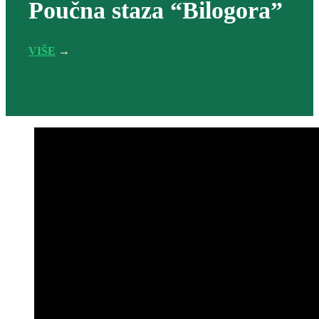
Poučna staza “Bilogora”
VIŠE
→