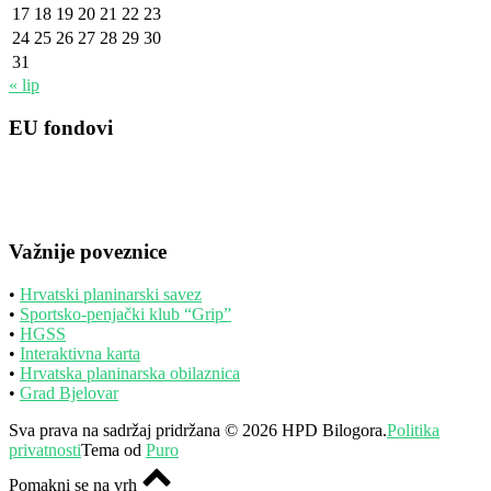
17
18
19
20
21
22
23
24
25
26
27
28
29
30
31
« lip
EU fondovi
Važnije poveznice
•
Hrvatski planinarski savez
•
Sportsko-penjački klub “Grip”
•
HGSS
•
Interaktivna karta
•
Hrvatska planinarska obilaznica
•
Grad Bjelovar
Sva prava na sadržaj pridržana © 2026 HPD Bilogora.
Politika
privatnosti
Tema od
Puro
Pomakni se na vrh