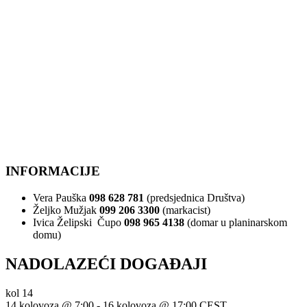
INFORMACIJE
Vera Pauška
098 628 781
(predsjednica Društva)
Željko Mužjak
099 206 3300
(markacist)
Ivica Želipski Čupo
098 965 4138
(domar u planinarskom
domu)
NADOLAZEĆI DOGAĐAJI
kol
14
14 kolovoza @ 7:00
-
16 kolovoza @ 17:00
CEST