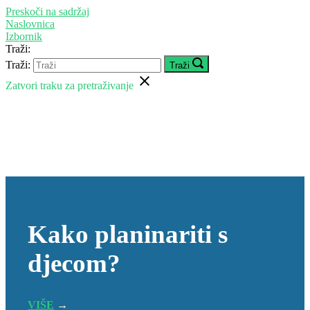
Preskoči na sadržaj
Naslovnica
Izbornik
Traži:
Traži:
Traži
Zatvori traku za pretraživanje
Kako planinariti s
djecom?
VIŠE
→