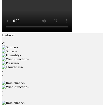
Bjelovar
-º
-
-
-
-
-
-
-
-
-
-
-
-
-