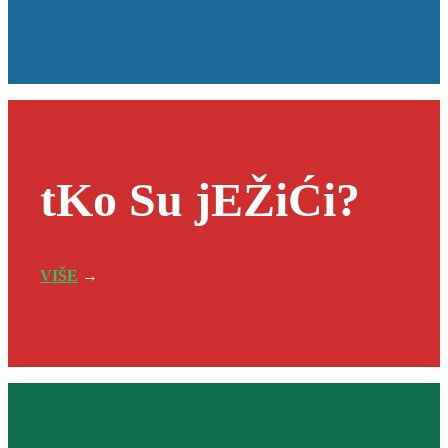
tKo Su jEŽiĆi?
VIŠE
→