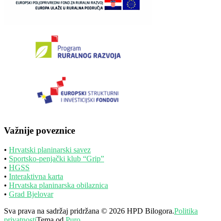
Važnije poveznice
•
Hrvatski planinarski savez
•
Sportsko-penjački klub “Grip”
•
HGSS
•
Interaktivna karta
•
Hrvatska planinarska obilaznica
•
Grad Bjelovar
Sva prava na sadržaj pridržana © 2026 HPD Bilogora.
Politika
privatnosti
Tema od
Puro