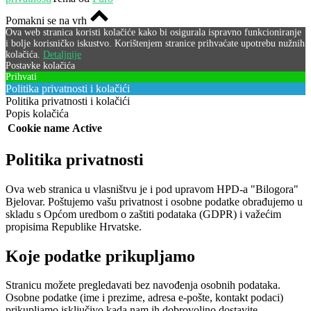
Pomakni se na vrh
Ova web stranica koristi kolačiće kako bi osigurala ispravno funkcioniranje
i bolje korisničko iskustvo. Korištenjem stranice prihvaćate upotrebu nužnih
kolačića.
Detaljnije
Postavke kolačića
Prihvati
Politika privatnosti i kolačići
Politika privatnosti i kolačići
Popis kolačića
Cookie name
Active
Politika privatnosti
Ova web stranica u vlasništvu je i pod upravom HPD-a "Bilogora"
Bjelovar. Poštujemo vašu privatnost i osobne podatke obrađujemo u
skladu s Općom uredbom o zaštiti podataka (GDPR) i važećim
propisima Republike Hrvatske.
Koje podatke prikupljamo
Stranicu možete pregledavati bez navođenja osobnih podataka.
Osobne podatke (ime i prezime, adresa e-pošte, kontakt podaci)
prikupljamo isključivo kada nam ih dobrovoljno dostavite,