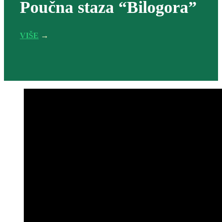
Poučna staza “Bilogora”
VIŠE
→