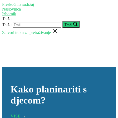
Preskoči na sadržaj
Naslovnica
Izbornik
Traži:
Traži:
Traži
Zatvori traku za pretraživanje
Kako planinariti s
djecom?
VIŠE
→