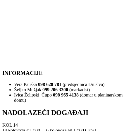
INFORMACIJE
Vera Pauška
098 628 781
(predsjednica Društva)
Željko Mužjak
099 206 3300
(markacist)
Ivica Želipski Čupo
098 965 4138
(domar u planinarskom
domu)
NADOLAZEĆI DOGAĐAJI
KOL
14
14 kolovoza @ 7:00
-
16 kolovoza @ 17:00
CEST