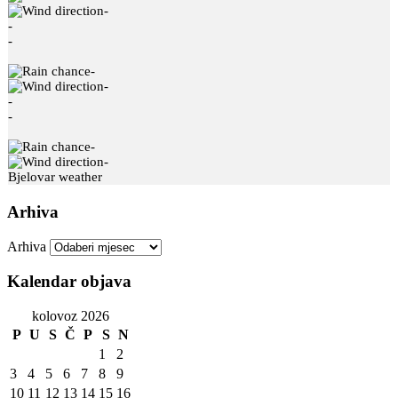
-
-
-
-
-
-
-
-
-
Bjelovar weather
Arhiva
Arhiva
Kalendar objava
kolovoz 2026
P
U
S
Č
P
S
N
1
2
3
4
5
6
7
8
9
10
11
12
13
14
15
16