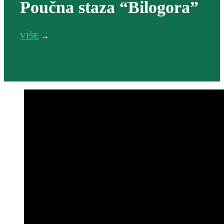
Poučna staza “Bilogora”
VIŠE
→