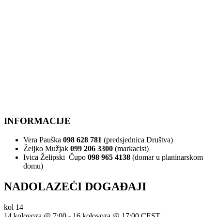
INFORMACIJE
Vera Pauška
098 628 781
(predsjednica Društva)
Željko Mužjak
099 206 3300
(markacist)
Ivica Želipski Čupo
098 965 4138
(domar u planinarskom
domu)
NADOLAZEĆI DOGAĐAJI
kol
14
14 kolovoza @ 7:00
-
16 kolovoza @ 17:00
CEST