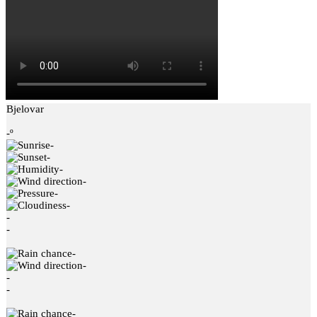
Bjelovar
-º
-
-
-
-
-
-
-
-
-
-
-
-
-