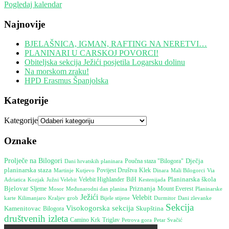
Pogledaj kalendar
Najnovije
BJELAŠNICA, IGMAN, RAFTING NA NERETVI…
PLANINARI U CARSKOJ POVORCI!
Obiteljska sekcija Ježići posjetila Logarsku dolinu
Na morskom zraku!
HPD Erasmus Španjolska
Kategorije
Kategorije
Oznake
Prolječe na Bilogori
Poučna staza "Bilogora"
Dječja
Dani hrvatskih planinara
planinarska staza
Martinje
Povijest Društva
Klek
Dinara
Kutjevo
Mali Bilogorci
Via
Planinarska škola
Južni Velebit
Velebit Highlander
BiH
Kestenijada
Adriatica
Kozjak
Bjelovar
Priznanja
Mount Everest
Sljeme
Mosor
Međunarodni dan planina
Planinarske
Ježići
Velebit
Bijele stijene
Durmitor
karte
Kilimanjaro
Kraljev grob
Dani zlevanke
Sekcija
Visokogorska sekcija
Kamenitovac
Skupština
Bilogora
društvenih izleta
Camino Krk
Triglav
Petrova gora
Petar Svačić