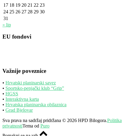
17
18
19
20
21
22
23
24
25
26
27
28
29
30
31
« lip
EU fondovi
Važnije poveznice
•
Hrvatski planinarski savez
•
Sportsko-penjački klub “Grip”
•
HGSS
•
Interaktivna karta
•
Hrvatska planinarska obilaznica
•
Grad Bjelovar
Sva prava na sadržaj pridržana © 2026 HPD Bilogora.
Politika
privatnosti
Tema od
Puro
Pomakni se na vrh