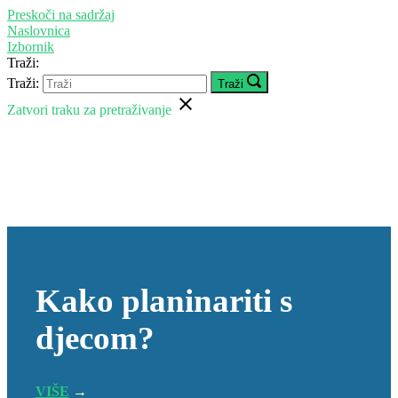
Preskoči na sadržaj
Naslovnica
Izbornik
Traži:
Traži:
Traži
Zatvori traku za pretraživanje
Kako planinariti s
djecom?
VIŠE
→