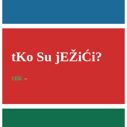
tKo Su jEŽiĆi?
VIŠE
→