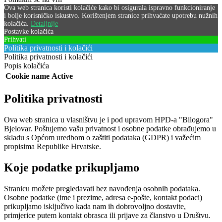
Ova web stranica koristi kolačiće kako bi osigurala ispravno funkcioniranje
i bolje korisničko iskustvo. Korištenjem stranice prihvaćate upotrebu nužnih
kolačića.
Detaljnije
Postavke kolačića
Prihvati
Politika privatnosti i kolačići
Politika privatnosti i kolačići
Popis kolačića
Cookie name
Active
Politika privatnosti
Ova web stranica u vlasništvu je i pod upravom HPD-a "Bilogora"
Bjelovar. Poštujemo vašu privatnost i osobne podatke obrađujemo u
skladu s Općom uredbom o zaštiti podataka (GDPR) i važećim
propisima Republike Hrvatske.
Koje podatke prikupljamo
Stranicu možete pregledavati bez navođenja osobnih podataka.
Osobne podatke (ime i prezime, adresa e-pošte, kontakt podaci)
prikupljamo isključivo kada nam ih dobrovoljno dostavite,
primjerice putem kontakt obrasca ili prijave za članstvo u Društvu.