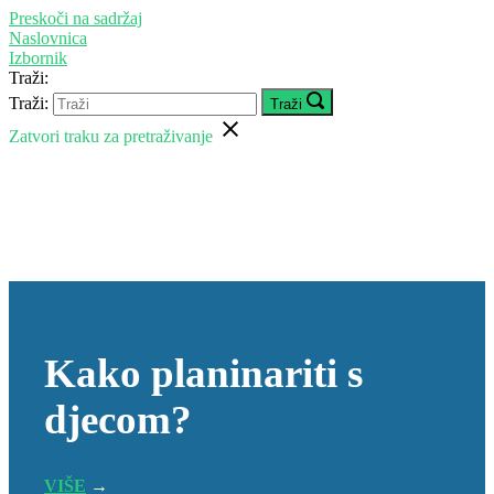
Preskoči na sadržaj
Naslovnica
Izbornik
Traži:
Traži:
Traži
Zatvori traku za pretraživanje
Kako planinariti s
djecom?
VIŠE
→