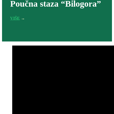
Poučna staza “Bilogora”
VIŠE
→