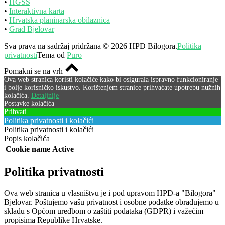
•
HGSS
•
Interaktivna karta
•
Hrvatska planinarska obilaznica
•
Grad Bjelovar
Sva prava na sadržaj pridržana © 2026 HPD Bilogora.
Politika
privatnosti
Tema od
Puro
Pomakni se na vrh
Ova web stranica koristi kolačiće kako bi osigurala ispravno funkcioniranje
i bolje korisničko iskustvo. Korištenjem stranice prihvaćate upotrebu nužnih
kolačića.
Detaljnije
Postavke kolačića
Prihvati
Politika privatnosti i kolačići
Politika privatnosti i kolačići
Popis kolačića
Cookie name
Active
Politika privatnosti
Ova web stranica u vlasništvu je i pod upravom HPD-a "Bilogora"
Bjelovar. Poštujemo vašu privatnost i osobne podatke obrađujemo u
skladu s Općom uredbom o zaštiti podataka (GDPR) i važećim
propisima Republike Hrvatske.