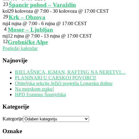
23
Špancir pohod – Varaždin
kol
29 kolovoza @ 7:00
-
30 kolovoza @ 17:00
CEST
29
Krk – Obzova
ruj
4 rujna @ 7:00
-
6 rujna @ 17:00
CEST
4
Mosor – Ljubljan
ruj
12 rujna @ 7:00
-
13 rujna @ 17:00
CEST
12
Grobničke Alpe
Pogledaj kalendar
Najnovije
BJELAŠNICA, IGMAN, RAFTING NA NERETVI…
PLANINARI U CARSKOJ POVORCI!
Obiteljska sekcija Ježići posjetila Logarsku dolinu
Na morskom zraku!
HPD Erasmus Španjolska
Kategorije
Kategorije
Oznake