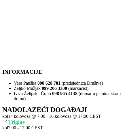
INFORMACIJE
Vera Pauška
098 628 781
(predsjednica Društva)
Željko Mužjak
099 206 3300
(markacist)
Ivica Želipski Čupo
098 965 4138
(domar u planinarskom
domu)
NADOLAZEĆI DOGAĐAJI
kol
14 kolovoza @ 7:00
-
16 kolovoza @ 17:00
CEST
14
Triglav
kol
7:00
-
17:00
CEST