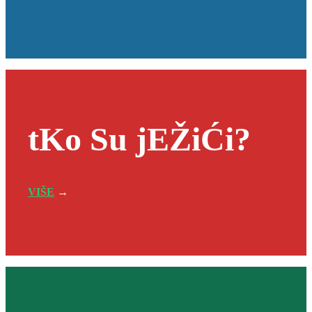
tKo Su jEŽiĆi?
VIŠE
→