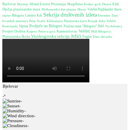
Bjelovar
Skupština
Mount Everest
Priznanja
Martinje
Dinara
Klek
Kraljev grob
Dječja planinarska staza
Međunarodni dan planina
Mosor
Velebit Highlander
Bijele
Sekcija društvenih izleta
Camino Krk
stijene
Bilogora
Durmitor
Dani
hrvatskih planinara
Južni Velebit
Petar Svačić
Kilimanjaro
Planinarske karte
Kozjak
Prolječe na Bilogori
Poučna staza "Bilogora"
Kestenijada
Sljeme
BiH
Via Adriatica
Kamenitovac
Velebit
Povijest Društva
Petrova gora
Kutjevo
Mali Bilogorci
Visokogorska sekcija
Ježići
Planinarska škola
Triglav
Dani zlevanke
Bjelovar
-º
-
-
-
-
-
-