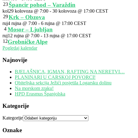
23
Špancir pohod – Varaždin
kol
29 kolovoza @ 7:00
-
30 kolovoza @ 17:00
CEST
29
Krk – Obzova
ruj
4 rujna @ 7:00
-
6 rujna @ 17:00
CEST
4
Mosor – Ljubljan
ruj
12 rujna @ 7:00
-
13 rujna @ 17:00
CEST
12
Grobničke Alpe
Pogledaj kalendar
Najnovije
BJELAŠNICA, IGMAN, RAFTING NA NERETVI…
PLANINARI U CARSKOJ POVORCI!
Obiteljska sekcija Ježići posjetila Logarsku dolinu
Na morskom zraku!
HPD Erasmus Španjolska
Kategorije
Kategorije
Oznake