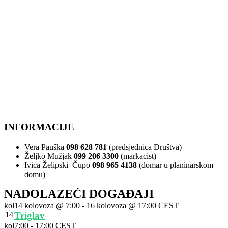
INFORMACIJE
Vera Pauška
098 628 781
(predsjednica Društva)
Željko Mužjak
099 206 3300
(markacist)
Ivica Želipski Čupo
098 965 4138
(domar u planinarskom
domu)
NADOLAZEĆI DOGAĐAJI
kol
14 kolovoza @ 7:00
-
16 kolovoza @ 17:00
CEST
14
Triglav
kol
7:00
-
17:00
CEST