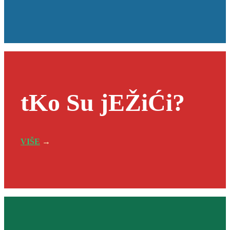
tKo Su jEŽiĆi?
VIŠE
→