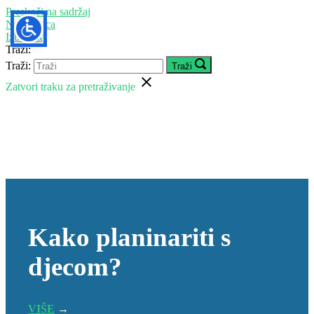
Preskoči na sadržaj
Naslovnica
Izbornik
Traži:
Traži:
Traži
Zatvori traku za pretraživanje
Kako planinariti s
djecom?
VIŠE
→