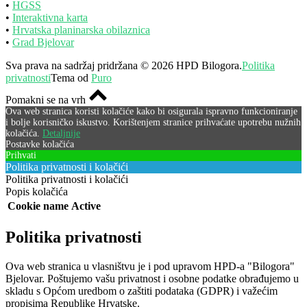
•
HGSS
•
Interaktivna karta
•
Hrvatska planinarska obilaznica
•
Grad Bjelovar
Sva prava na sadržaj pridržana © 2026 HPD Bilogora.
Politika
privatnosti
Tema od
Puro
Pomakni se na vrh
Ova web stranica koristi kolačiće kako bi osigurala ispravno funkcioniranje
i bolje korisničko iskustvo. Korištenjem stranice prihvaćate upotrebu nužnih
kolačića.
Detaljnije
Postavke kolačića
Prihvati
Politika privatnosti i kolačići
Politika privatnosti i kolačići
Popis kolačića
Cookie name
Active
Politika privatnosti
Ova web stranica u vlasništvu je i pod upravom HPD-a "Bilogora"
Bjelovar. Poštujemo vašu privatnost i osobne podatke obrađujemo u
skladu s Općom uredbom o zaštiti podataka (GDPR) i važećim
propisima Republike Hrvatske.