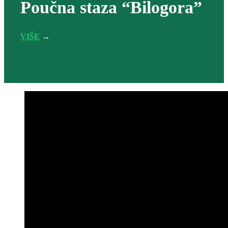
Poučna staza “Bilogora”
VIŠE
→