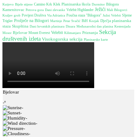
Planinarska škola
Camino Krk
Bijele stijene
Klek
Durmitor
Bilogora
Kutjevo
Ježići
Kamenitovac
Petrova gora
Velebit Highlander
Dani zlevanke
Mali Bilogorci
Poučna staza "Bilogora"
Povijest Društva
Južni Velebit
Sljeme
Kraljev grob
Via Adriatica
Prolječe na Bilogori
Dječja planinarska
Triglav
Martinje
BiH
Petar Svačić
Kozjak
Skupština
staza
Dani hrvatskih planinara
Dinara
Međunarodni dan planina
Kestenijada
Sekcija
Bjelovar
Velebit
Mount Everest
Priznanja
Mosor
Kilimanjaro
društvenih izleta
Visokogorska sekcija
Planinarske karte
Bjelovar
-º
-
-
-
-
-
-