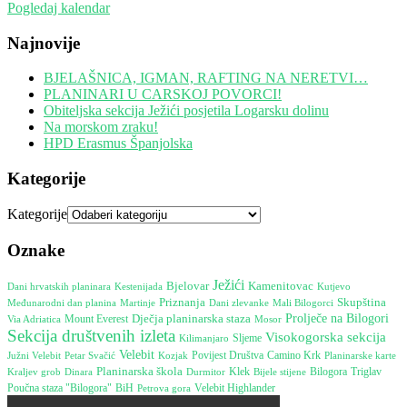
Pogledaj kalendar
Najnovije
BJELAŠNICA, IGMAN, RAFTING NA NERETVI…
PLANINARI U CARSKOJ POVORCI!
Obiteljska sekcija Ježići posjetila Logarsku dolinu
Na morskom zraku!
HPD Erasmus Španjolska
Kategorije
Kategorije
Oznake
Ježići
Bjelovar
Kamenitovac
Dani hrvatskih planinara
Kestenijada
Kutjevo
Skupština
Priznanja
Međunarodni dan planina
Martinje
Dani zlevanke
Mali Bilogorci
Prolječe na Bilogori
Mount Everest
Dječja planinarska staza
Mosor
Via Adriatica
Sekcija društvenih izleta
Visokogorska sekcija
Sljeme
Kilimanjaro
Velebit
Camino Krk
Južni Velebit
Povijest Društva
Petar Svačić
Kozjak
Planinarske karte
Planinarska škola
Dinara
Durmitor
Klek
Bijele stijene
Bilogora
Triglav
Kraljev grob
Poučna staza "Bilogora"
BiH
Petrova gora
Velebit Highlander