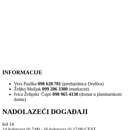
INFORMACIJE
Vera Pauška
098 628 781
(predsjednica Društva)
Željko Mužjak
099 206 3300
(markacist)
Ivica Želipski Čupo
098 965 4138
(domar u planinarskom
domu)
NADOLAZEĆI DOGAĐAJI
kol
14
14 kolovoza @ 7:00
-
16 kolovoza @ 17:00
CEST