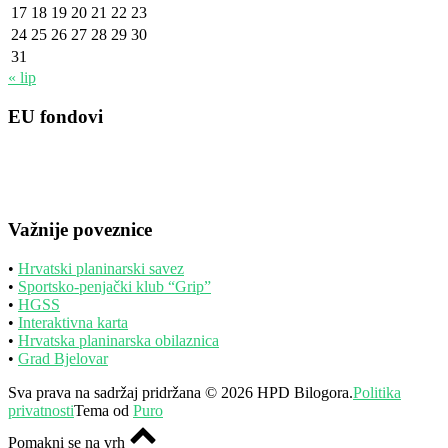
17
18
19
20
21
22
23
24
25
26
27
28
29
30
31
« lip
EU fondovi
Važnije poveznice
•
Hrvatski planinarski savez
•
Sportsko-penjački klub “Grip”
•
HGSS
•
Interaktivna karta
•
Hrvatska planinarska obilaznica
•
Grad Bjelovar
Sva prava na sadržaj pridržana © 2026 HPD Bilogora.
Politika
privatnosti
Tema od
Puro
Pomakni se na vrh