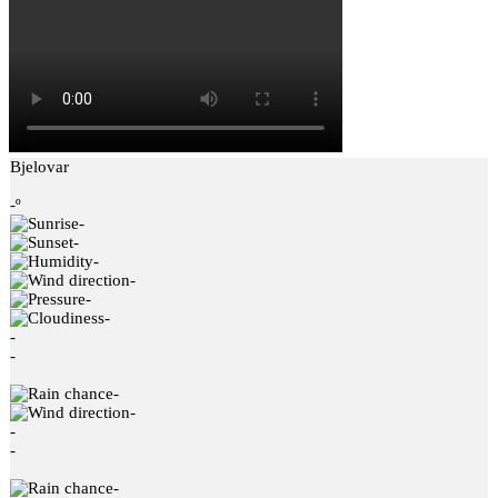
Bjelovar
-º
-
-
-
-
-
-
-
-
-
-
-
-
-