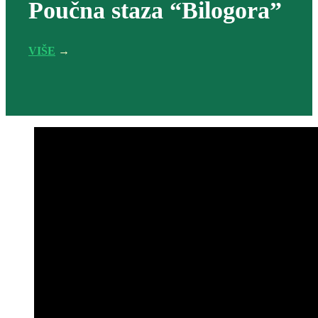
Poučna staza “Bilogora”
VIŠE
→