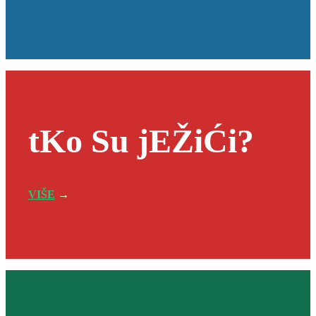
tKo Su jEŽiĆi?
VIŠE
→