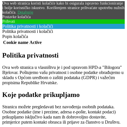
Ova web stranica koristi kolačiće kako bi osigurala ispravno funkcioniranje
i bolje korisničko iskustvo. Korištenjem stranice prihvaćate upotrebu nužnih
kolačića.
Detaljnije
Postavke kolačića
Prihvati
Politika privatnosti i kolačići
Politika privatnosti i kolačići
Popis kolačića
Cookie name
Active
Politika privatnosti
Ova web stranica u vlasništvu je i pod upravom HPD-a "Bilogora"
Bjelovar. Poštujemo vašu privatnost i osobne podatke obrađujemo u
skladu s Općom uredbom o zaštiti podataka (GDPR) i važećim
propisima Republike Hrvatske.
Koje podatke prikupljamo
Stranicu možete pregledavati bez navođenja osobnih podataka.
Osobne podatke (ime i prezime, adresa e-pošte, kontakt podaci)
prikupljamo isključivo kada nam ih dobrovoljno dostavite,
primjerice putem kontakt obrasca ili prijave za članstvo u Društvu.