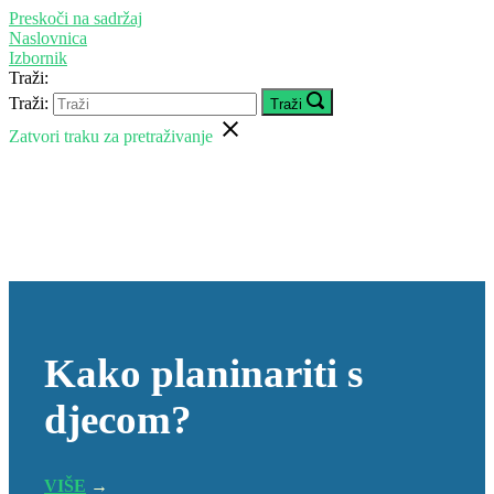
Preskoči na sadržaj
Naslovnica
Izbornik
Traži:
Traži:
Traži
Zatvori traku za pretraživanje
Kako planinariti s
djecom?
VIŠE
→