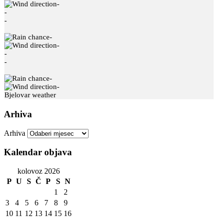
-
-
-
-
-
-
-
-
-
Bjelovar weather
Arhiva
Arhiva
Kalendar objava
kolovoz 2026
P
U
S
Č
P
S
N
1
2
3
4
5
6
7
8
9
10
11
12
13
14
15
16