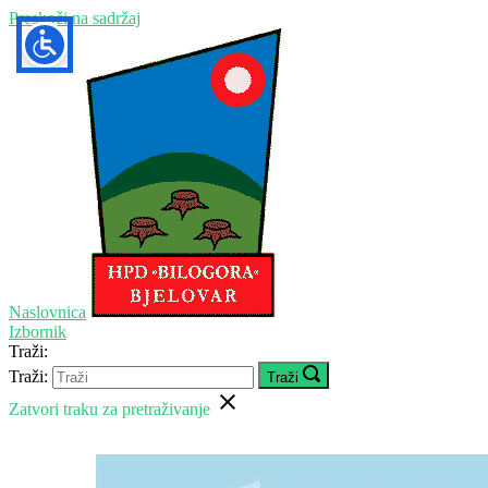
Preskoči na sadržaj
Naslovnica
Izbornik
Traži:
Traži:
Traži
Zatvori traku za pretraživanje