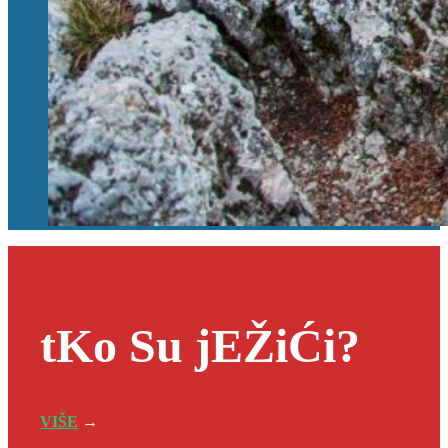
tKo Su jEŽiĆi?
VIŠE
→