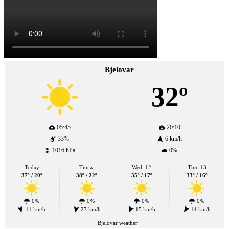
Bjelovar
32º
05:45
20:10
33%
6 km/h
1016 hPa
0%
Today
Tmrw.
Wed. 12
Thu. 13
37º / 20º
38º / 22º
35º / 17º
33º / 16º
0%
0%
0%
0%
11 km/h
27 km/h
15 km/h
14 km/h
Bjelovar weather