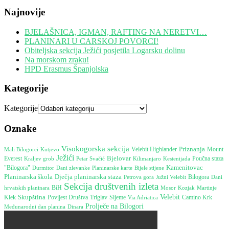
Najnovije
BJELAŠNICA, IGMAN, RAFTING NA NERETVI…
PLANINARI U CARSKOJ POVORCI!
Obiteljska sekcija Ježići posjetila Logarsku dolinu
Na morskom zraku!
HPD Erasmus Španjolska
Kategorije
Kategorije
Oznake
Visokogorska sekcija
Priznanja
Mount
Velebit Highlander
Mali Bilogorci
Kutjevo
Ježići
Bjelovar
Everest
Poučna staza
Kestenijada
Kraljev grob
Petar Svačić
Kilimanjaro
Kamenitovac
"Bilogora"
Durmitor
Bijele stijene
Dani zlevanke
Planinarske karte
Planinarska škola
Dječja planinarska staza
Petrova gora
Južni Velebit
Bilogora
Dani
Sekcija društvenih izleta
hrvatskih planinara
BiH
Mosor
Martinje
Kozjak
Skupština
Velebit
Camino Krk
Klek
Povijest Društva
Triglav
Sljeme
Via Adriatica
Prolječe na Bilogori
Međunarodni dan planina
Dinara