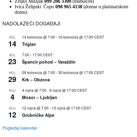
Željko Mužjak
099 206 3300
(markacist)
Ivica Želipski Čupo
098 965 4138
(domar u planinarskom
domu)
NADOLAZEĆI DOGAĐAJI
14 kolovoza @ 7:00
-
16 kolovoza @ 17:00
CEST
KOL
14
Triglav
7:00
-
17:00
CEST
KOL
23
Špancir pohod – Varaždin
29 kolovoza @ 7:00
-
30 kolovoza @ 17:00
CEST
KOL
29
Krk – Obzova
4 rujna @ 7:00
-
6 rujna @ 17:00
CEST
RUJ
4
Mosor – Ljubljan
12 rujna @ 7:00
-
13 rujna @ 17:00
CEST
RUJ
12
Grobničke Alpe
Pogledaj kalendar