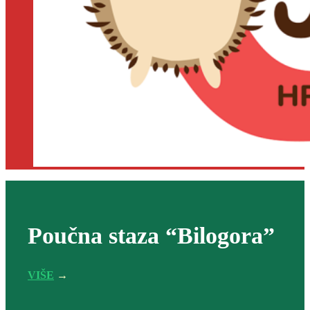
Poučna staza “Bilogora”
VIŠE
→