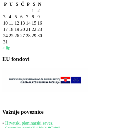
P
U
S
Č
P
S
N
1
2
3
4
5
6
7
8
9
10
11
12
13
14
15
16
17
18
19
20
21
22
23
24
25
26
27
28
29
30
31
« lip
EU fondovi
Važnije poveznice
•
Hrvatski planinarski savez