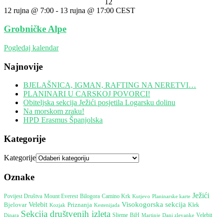
12
12 rujna @ 7:00
-
13 rujna @ 17:00
CEST
Grobničke Alpe
Pogledaj kalendar
Najnovije
BJELAŠNICA, IGMAN, RAFTING NA NERETVI…
PLANINARI U CARSKOJ POVORCI!
Obiteljska sekcija Ježići posjetila Logarsku dolinu
Na morskom zraku!
HPD Erasmus Španjolska
Kategorije
Kategorije
Oznake
Ježići
Mount Everest
Camino Krk
Povijest Društva
Bilogora
Kutjevo
Planinarske karte
Visokogorska sekcija
Bjelovar
Velebit
Priznanja
Kestenijada
Klek
Kozjak
Sekcija društvenih izleta
Dinara
Sljeme
BiH
Martinje
Velebit
Dani zlevanke