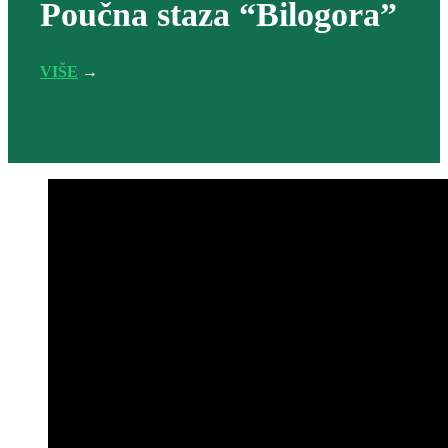
Poučna staza “Bilogora”
VIŠE
→