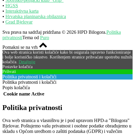
•
Sportsko-penjački klub “Grip”
•
HGSS
•
Interaktivna karta
•
Hrvatska planinarska obilaznica
•
Grad Bjelovar
Sva prava na sadržaj pridržana © 2026 HPD Bilogora.
Politika
privatnosti
Tema od
Puro
Pomakni se na vrh
Ova web stranica koristi kolačiće kako bi osigurala ispravno funkcioniranje
i bolje korisničko iskustvo. Korištenjem stranice prihvaćate upotrebu nužnih
kolačića.
Detaljnije
Postavke kolačića
Prihvati
Politika privatnosti i kolačići
Politika privatnosti i kolačići
Popis kolačića
Cookie name
Active
Politika privatnosti
Ova web stranica u vlasništvu je i pod upravom HPD-a "Bilogora"
Bjelovar. Poštujemo vašu privatnost i osobne podatke obrađujemo u
skladu s Općom uredbom o zaštiti podataka (GDPR) i važećim