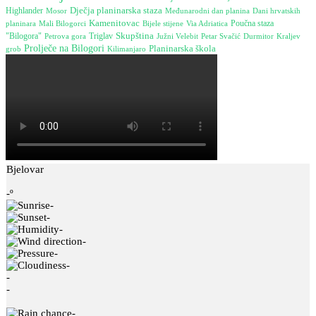
Dječja planinarska staza
Highlander
Mosor
Međunarodni dan planina
Dani hrvatskih
Kamenitovac
Poučna staza
planinara
Bijele stijene
Mali Bilogorci
Via Adriatica
Skupština
"Bilogora"
Petrova gora
Triglav
Južni Velebit
Durmitor
Petar Svačić
Kraljev
Prolječe na Bilogori
Planinarska škola
grob
Kilimanjaro
Bjelovar
-º
-
-
-
-
-
-
-
-
-