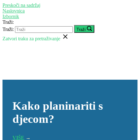
Preskoči na sadržaj
Naslovnica
Izbornik
Traži:
Traži:
Traži
Zatvori traku za pretraživanje
Kako planinariti s
djecom?
VIŠE
→