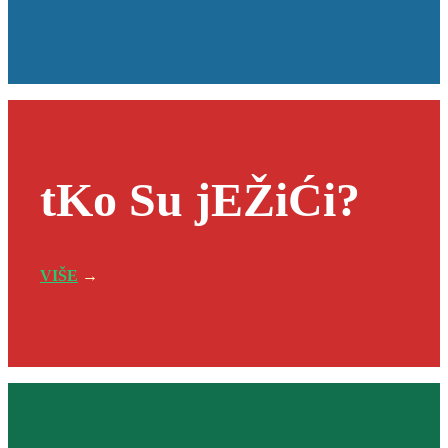
tKo Su jEŽiĆi?
VIŠE
→