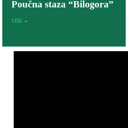
Poučna staza “Bilogora”
VIŠE
→