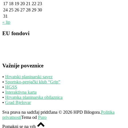
17
18
19
20
21
22
23
24
25
26
27
28
29
30
31
« lip
EU fondovi
Važnije poveznice
•
Hrvatski planinarski savez
•
Sportsko-penjački klub “Grip”
•
HGSS
•
Interaktivna karta
•
Hrvatska planinarska obilaznica
•
Grad Bjelovar
Sva prava na sadržaj pridržana © 2026 HPD Bilogora.
Politika
privatnosti
Tema od
Puro
Pomakni se na vrh