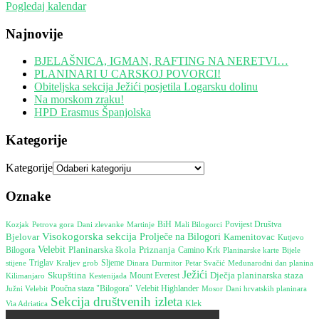
Pogledaj kalendar
Najnovije
BJELAŠNICA, IGMAN, RAFTING NA NERETVI…
PLANINARI U CARSKOJ POVORCI!
Obiteljska sekcija Ježići posjetila Logarsku dolinu
Na morskom zraku!
HPD Erasmus Španjolska
Kategorije
Kategorije
Oznake
Petrova gora
Martinje
BiH
Povijest Društva
Kozjak
Dani zlevanke
Mali Bilogorci
Visokogorska sekcija
Bjelovar
Prolječe na Bilogori
Kamenitovac
Kutjevo
Velebit
Planinarska škola
Priznanja
Camino Krk
Bilogora
Bijele
Planinarske karte
stijene
Triglav
Sljeme
Dinara
Durmitor
Međunarodni dan planina
Kraljev grob
Petar Svačić
Ježići
Skupština
Mount Everest
Dječja planinarska staza
Kestenijada
Kilimanjaro
Poučna staza "Bilogora"
Južni Velebit
Velebit Highlander
Mosor
Dani hrvatskih planinara
Sekcija društvenih izleta
Klek
Via Adriatica