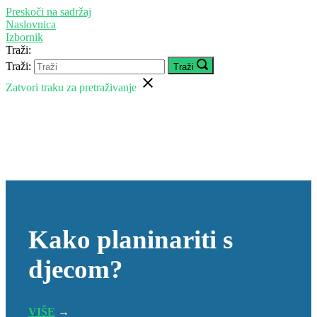
Preskoči na sadržaj
Naslovnica
Izbornik
Traži:
Traži:
Traži
Zatvori traku za pretraživanje
Kako planinariti s
djecom?
VIŠE
→