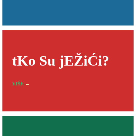
tKo Su jEŽiĆi?
VIŠE
→