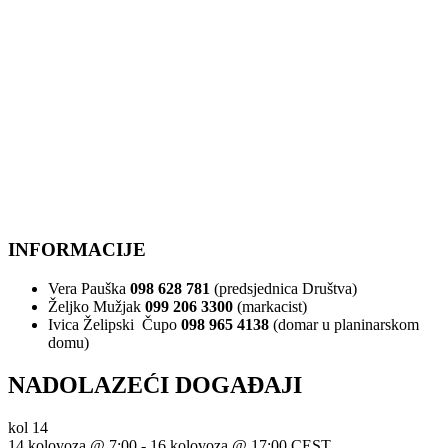
INFORMACIJE
Vera Pauška
098 628 781
(predsjednica Društva)
Željko Mužjak
099 206 3300
(markacist)
Ivica Želipski Čupo
098 965 4138
(domar u planinarskom
domu)
NADOLAZEĆI DOGAĐAJI
kol
14
14 kolovoza @ 7:00
-
16 kolovoza @ 17:00
CEST