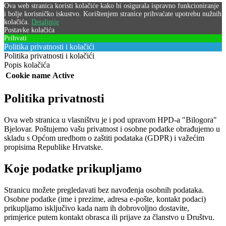
Ova web stranica koristi kolačiće kako bi osigurala ispravno funkcioniranje
i bolje korisničko iskustvo. Korištenjem stranice prihvaćate upotrebu nužnih
kolačića.
Detaljnije
Postavke kolačića
Prihvati
Politika privatnosti i kolačići
Politika privatnosti i kolačići
Popis kolačića
Cookie name
Active
Politika privatnosti
Ova web stranica u vlasništvu je i pod upravom HPD-a "Bilogora"
Bjelovar. Poštujemo vašu privatnost i osobne podatke obrađujemo u
skladu s Općom uredbom o zaštiti podataka (GDPR) i važećim
propisima Republike Hrvatske.
Koje podatke prikupljamo
Stranicu možete pregledavati bez navođenja osobnih podataka.
Osobne podatke (ime i prezime, adresa e-pošte, kontakt podaci)
prikupljamo isključivo kada nam ih dobrovoljno dostavite,
primjerice putem kontakt obrasca ili prijave za članstvo u Društvu.