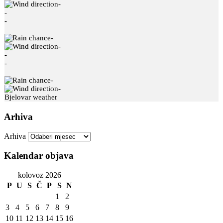
-
-
-
-
-
-
-
-
-
Bjelovar weather
Arhiva
Arhiva
Kalendar objava
kolovoz 2026
P
U
S
Č
P
S
N
1
2
3
4
5
6
7
8
9
10
11
12
13
14
15
16