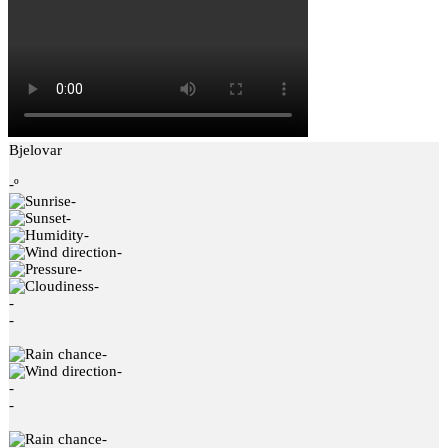
Bjelovar
-º
-
-
-
-
-
-
-
-
-
-
-
-
-