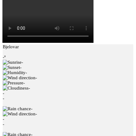
Bjelovar
-º
-
-
-
-
-
-
-
-
-
-
-
-
-