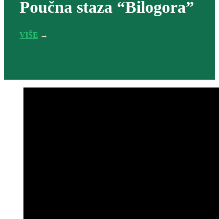
Poučna staza “Bilogora”
VIŠE
→