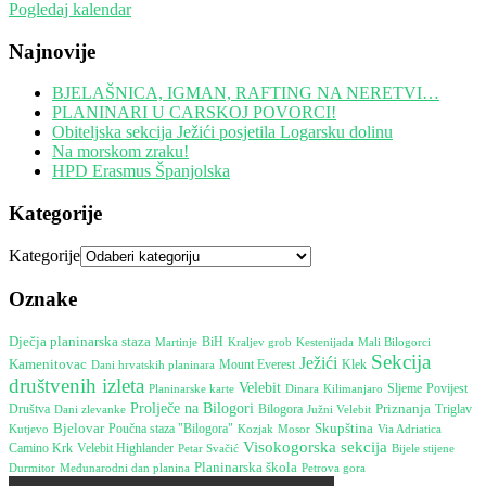
Pogledaj kalendar
Najnovije
BJELAŠNICA, IGMAN, RAFTING NA NERETVI…
PLANINARI U CARSKOJ POVORCI!
Obiteljska sekcija Ježići posjetila Logarsku dolinu
Na morskom zraku!
HPD Erasmus Španjolska
Kategorije
Kategorije
Oznake
Dječja planinarska staza
Martinje
BiH
Kestenijada
Kraljev grob
Mali Bilogorci
Sekcija
Ježići
Kamenitovac
Mount Everest
Dani hrvatskih planinara
Klek
društvenih izleta
Velebit
Dinara
Sljeme
Povijest
Planinarske karte
Kilimanjaro
Prolječe na Bilogori
Priznanja
Društva
Bilogora
Južni Velebit
Triglav
Dani zlevanke
Bjelovar
Skupština
Poučna staza "Bilogora"
Mosor
Kutjevo
Kozjak
Via Adriatica
Visokogorska sekcija
Camino Krk
Velebit Highlander
Bijele stijene
Petar Svačić
Planinarska škola
Durmitor
Međunarodni dan planina
Petrova gora