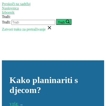
Preskoči na sadržaj
Naslovnica
Izbornik
Traži:
Traži:
Traži
Zatvori traku za pretraživanje
Kako planinariti s
djecom?
VIŠE
→