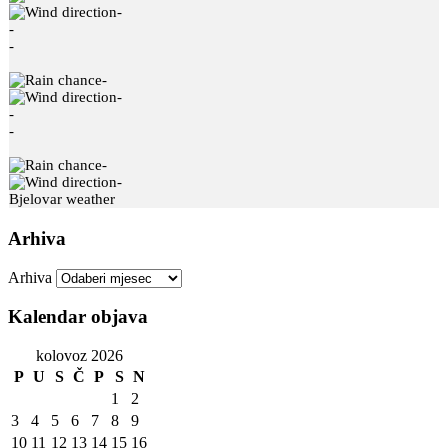
-
-
-
-
-
-
-
-
-
Bjelovar weather
Arhiva
Arhiva
Kalendar objava
kolovoz 2026
P
U
S
Č
P
S
N
1
2
3
4
5
6
7
8
9
10
11
12
13
14
15
16