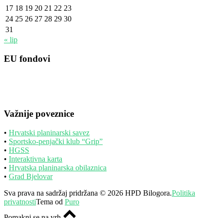
17
18
19
20
21
22
23
24
25
26
27
28
29
30
31
« lip
EU fondovi
Važnije poveznice
•
Hrvatski planinarski savez
•
Sportsko-penjački klub “Grip”
•
HGSS
•
Interaktivna karta
•
Hrvatska planinarska obilaznica
•
Grad Bjelovar
Sva prava na sadržaj pridržana © 2026 HPD Bilogora.
Politika
privatnosti
Tema od
Puro
Pomakni se na vrh