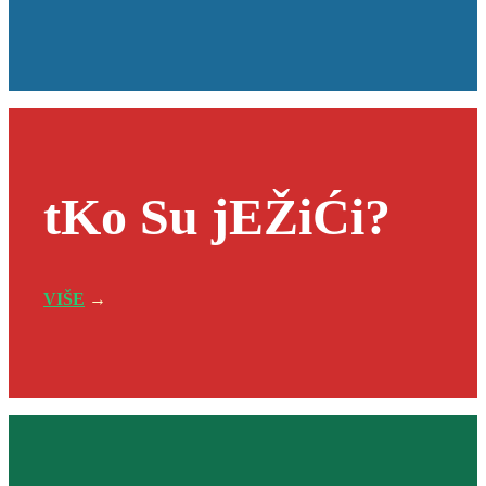
tKo Su jEŽiĆi?
VIŠE
→