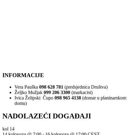
INFORMACIJE
Vera Pauška
098 628 781
(predsjednica Društva)
Željko Mužjak
099 206 3300
(markacist)
Ivica Želipski Čupo
098 965 4138
(domar u planinarskom
domu)
NADOLAZEĆI DOGAĐAJI
kol
14
14 kolovoza @ 7:00
-
16 kolovoza @ 17:00
CEST