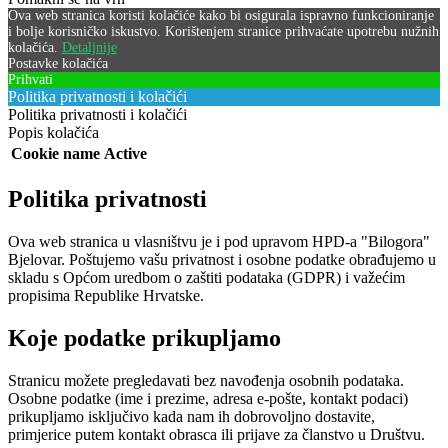
Ova web stranica koristi kolačiće kako bi osigurala ispravno funkcioniranje
i bolje korisničko iskustvo. Korištenjem stranice prihvaćate upotrebu nužnih
kolačića.
Detaljnije
Postavke kolačića
Prihvati
Politika privatnosti i kolačići
Politika privatnosti i kolačići
Popis kolačića
Cookie name
Active
Politika privatnosti
Ova web stranica u vlasništvu je i pod upravom HPD-a "Bilogora"
Bjelovar. Poštujemo vašu privatnost i osobne podatke obrađujemo u
skladu s Općom uredbom o zaštiti podataka (GDPR) i važećim
propisima Republike Hrvatske.
Koje podatke prikupljamo
Stranicu možete pregledavati bez navođenja osobnih podataka.
Osobne podatke (ime i prezime, adresa e-pošte, kontakt podaci)
prikupljamo isključivo kada nam ih dobrovoljno dostavite,
primjerice putem kontakt obrasca ili prijave za članstvo u Društvu.