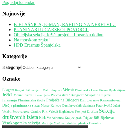
Pogledaj kalendar
Najnovije
BJELAŠNICA, IGMAN, RAFTING NA NERETVI…
PLANINARI U CARSKOJ POVORCI!
Obiteljska sekcija Ježići posjetila Logarsku dolinu
Na morskom zraku!
HPD Erasmus Španjolska
Kategorije
Kategorije
Oznake
Velebit
Bilogora
Dinara
Bijele stijene
Kozjak
Kilimanjaro
Mali Bilogorci
Planinarske karte
Ježići
Skupština
Mount Everest
Poučna staza "Bilogora"
Kestenijada
Sljeme
Planinarska škola
Prolječe na Bilogori
Kamenitovac
Priznanja
Dani zlevanke
Dječja planinarska staza
Mosor
Dani hrvatskih planinara
Južni
Kutjevo
Petar Svačić
Sekcija
Camino Krk
Velebit
Petrova gora
Velebit Highlander
Povijest Društva
društvenih izleta
Bjelovar
Klek
Triglav
BiH
Via Adriatica
Kraljev grob
Visokogorska sekcija
Martinje
Međunarodni dan planina
Durmitor