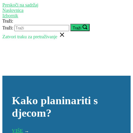
Preskoči na sadržaj
Naslovnica
Izbornik
Traži:
Traži:
Traži
Zatvori traku za pretraživanje
Kako planinariti s
djecom?
VIŠE
→