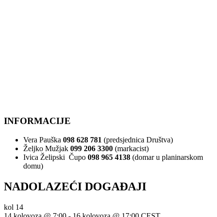
INFORMACIJE
Vera Pauška
098 628 781
(predsjednica Društva)
Željko Mužjak
099 206 3300
(markacist)
Ivica Želipski Čupo
098 965 4138
(domar u planinarskom
domu)
NADOLAZEĆI DOGAĐAJI
kol
14
14 kolovoza @ 7:00
-
16 kolovoza @ 17:00
CEST