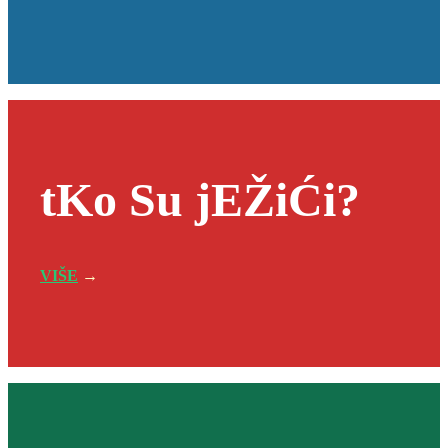
tKo Su jEŽiĆi?
VIŠE
→