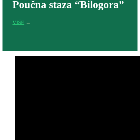
Poučna staza “Bilogora”
VIŠE
→