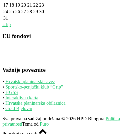
17
18
19
20
21
22
23
24
25
26
27
28
29
30
31
« lip
EU fondovi
Važnije poveznice
•
Hrvatski planinarski savez
•
Sportsko-penjački klub “Grip”
•
HGSS
•
Interaktivna karta
•
Hrvatska planinarska obilaznica
•
Grad Bjelovar
Sva prava na sadržaj pridržana © 2026 HPD Bilogora.
Politika
privatnosti
Tema od
Puro
Pomakni se na vrh