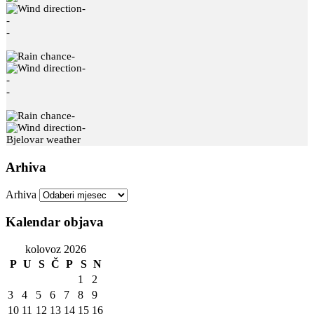
-
-
-
-
-
-
-
-
-
Bjelovar weather
Arhiva
Arhiva
Kalendar objava
kolovoz 2026
P
U
S
Č
P
S
N
1
2
3
4
5
6
7
8
9
10
11
12
13
14
15
16