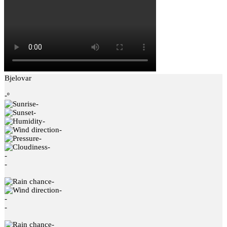
Bjelovar
-º
-
-
-
-
-
-
-
-
-
-
-
-
-