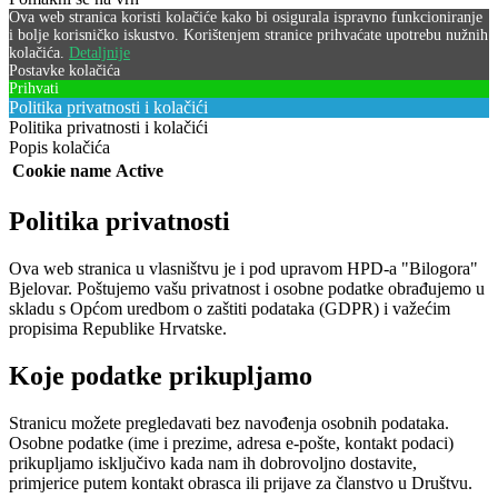
Ova web stranica koristi kolačiće kako bi osigurala ispravno funkcioniranje
i bolje korisničko iskustvo. Korištenjem stranice prihvaćate upotrebu nužnih
kolačića.
Detaljnije
Postavke kolačića
Prihvati
Politika privatnosti i kolačići
Politika privatnosti i kolačići
Popis kolačića
Cookie name
Active
Politika privatnosti
Ova web stranica u vlasništvu je i pod upravom HPD-a "Bilogora"
Bjelovar. Poštujemo vašu privatnost i osobne podatke obrađujemo u
skladu s Općom uredbom o zaštiti podataka (GDPR) i važećim
propisima Republike Hrvatske.
Koje podatke prikupljamo
Stranicu možete pregledavati bez navođenja osobnih podataka.
Osobne podatke (ime i prezime, adresa e-pošte, kontakt podaci)
prikupljamo isključivo kada nam ih dobrovoljno dostavite,
primjerice putem kontakt obrasca ili prijave za članstvo u Društvu.