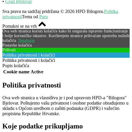
•
Grad Bjelovar
Sva prava na sadržaj pridržana © 2026 HPD Bilogora.
Politika
privatnosti
Tema od
Puro
Pomakni se na vrh
Ova web stranica koristi kolačiće kako bi osigurala ispravno funkcioniranje
i bolje korisničko iskustvo. Korištenjem stranice prihvaćate upotrebu nužnih
kolačića.
Detaljnije
Postavke kolačića
Prihvati
Politika privatnosti i kolačići
Politika privatnosti i kolačići
Popis kolačića
Cookie name
Active
Politika privatnosti
Ova web stranica u vlasništvu je i pod upravom HPD-a "Bilogora"
Bjelovar. Poštujemo vašu privatnost i osobne podatke obrađujemo u
skladu s Općom uredbom o zaštiti podataka (GDPR) i važećim
propisima Republike Hrvatske.
Koje podatke prikupljamo