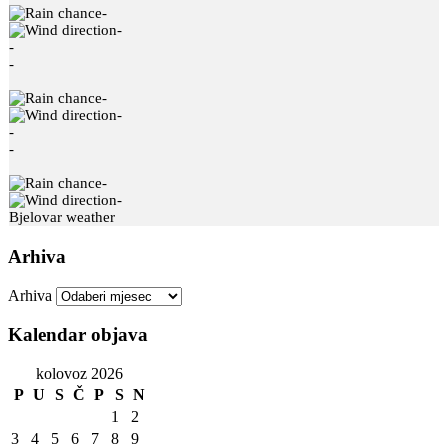
-
-
-
-
-
-
-
-
-
-
Bjelovar weather
Arhiva
Arhiva
Kalendar objava
kolovoz 2026
P
U
S
Č
P
S
N
1
2
3
4
5
6
7
8
9