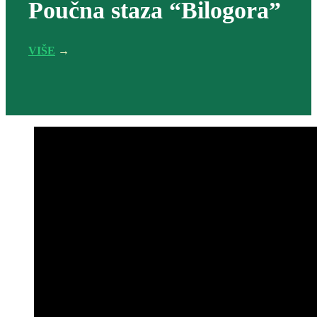
Poučna staza “Bilogora”
VIŠE
→