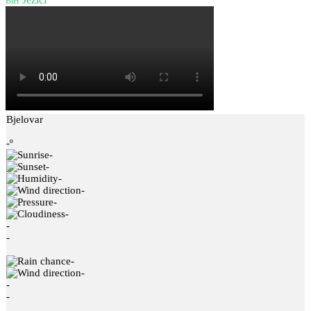
BiH
Bjelovar
-º
-
-
-
-
-
-
-
-
-
-
-
-