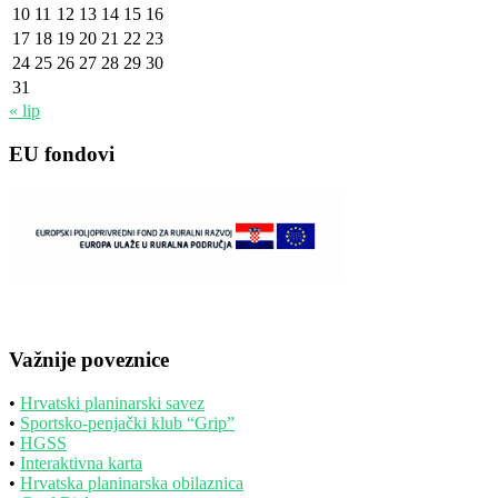
10
11
12
13
14
15
16
17
18
19
20
21
22
23
24
25
26
27
28
29
30
31
« lip
EU fondovi
Važnije poveznice
•
Hrvatski planinarski savez
•
Sportsko-penjački klub “Grip”
•
HGSS
•
Interaktivna karta
•
Hrvatska planinarska obilaznica