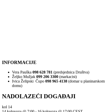
INFORMACIJE
Vera Pauška
098 628 781
(predsjednica Društva)
Željko Mužjak
099 206 3300
(markacist)
Ivica Želipski Čupo
098 965 4138
(domar u planinarskom
domu)
NADOLAZEĆI DOGAĐAJI
kol
14
14 kolovoza @ 7:00
-
16 kolovoza @ 17:00
CEST