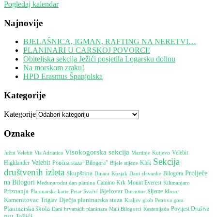
Pogledaj kalendar
Najnovije
BJELAŠNICA, IGMAN, RAFTING NA NERETVI…
PLANINARI U CARSKOJ POVORCI!
Obiteljska sekcija Ježići posjetila Logarsku dolinu
Na morskom zraku!
HPD Erasmus Španjolska
Kategorije
Kategorije
Oznake
Visokogorska sekcija
Južni Velebit
Martinje
Velebit
Via Adriatica
Kutjevo
Sekcija
Velebit
Poučna staza "Bilogora"
Highlander
Bijele stijene
Klek
društvenih izleta
Skupština
Prolječe
Dinara
Bilogora
Kozjak
Dani zlevanke
na Bilogori
Camino Krk
Mount Everest
Međunarodni dan planina
Kilimanjaro
Bjelovar
Priznanja
Durmitor
Sljeme
Mosor
Planinarske karte
Petar Svačić
Kamenitovac
Dječja planinarska staza
Triglav
Petrova gora
Kraljev grob
Planinarska škola
Dani hrvatskih planinara
Kestenijada
Povijest Društva
Mali Bilogorci
Ježići