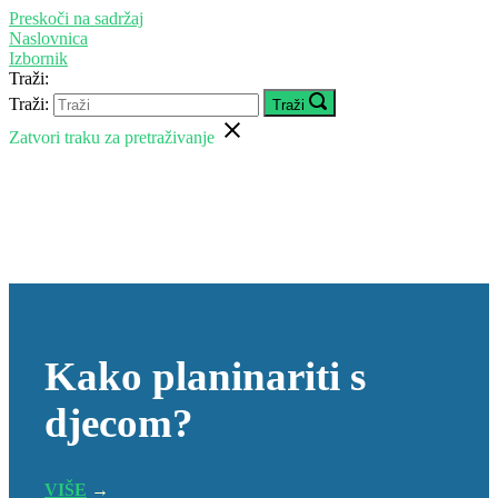
Preskoči na sadržaj
Naslovnica
Izbornik
Traži:
Traži:
Traži
Zatvori traku za pretraživanje
Kako planinariti s
djecom?
VIŠE
→