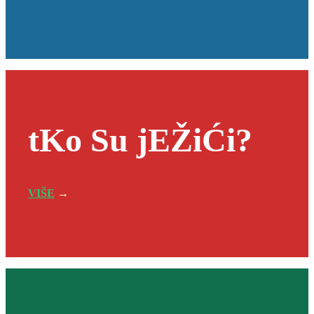
tKo Su jEŽiĆi?
VIŠE
→