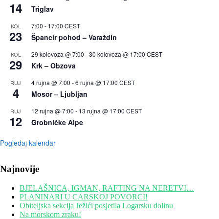
14
Triglav
7:00
-
17:00
CEST
KOL
23
Špancir pohod – Varaždin
29 kolovoza @ 7:00
-
30 kolovoza @ 17:00
CEST
KOL
29
Krk – Obzova
4 rujna @ 7:00
-
6 rujna @ 17:00
CEST
RUJ
4
Mosor – Ljubljan
12 rujna @ 7:00
-
13 rujna @ 17:00
CEST
RUJ
12
Grobničke Alpe
Pogledaj kalendar
Najnovije
BJELAŠNICA, IGMAN, RAFTING NA NERETVI…
PLANINARI U CARSKOJ POVORCI!
Obiteljska sekcija Ježići posjetila Logarsku dolinu
Na morskom zraku!