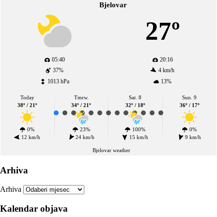
Bjelovar
27º
05:40
20:16
37%
4 km/h
1013 hPa
13%
Today
Tmrw.
Sat. 8
Sun. 9
38º / 21º
34º / 21º
32º / 18º
36º / 17º
0%
23%
100%
0%
12 km/h
24 km/h
15 km/h
9 km/h
Bjelovar weather
Arhiva
Arhiva
Kalendar objava