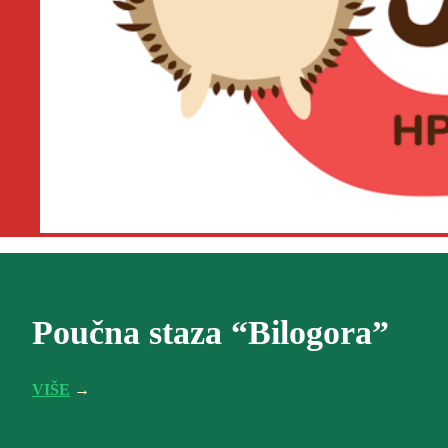
Poučna staza “Bilogora”
VIŠE
→