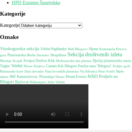
HPD Erasmus Španjolska
Kategorije
Kategorije
Oznake
Visokogorska sekcija
Velebit Highlander
Sljeme
Kestenijada
Petrova
Mali Bilogorci
Sekcija društvenih izleta
Planinarska škola
Skupština
gora
Durmitor
Dječja planinarska staza
Martinje
Povijest Društva
Klek
Međunarodni dan planina
Kozjak
Velebit
Camino Krk
Poučna staza "Bilogora"
Triglav
Mosor
Bilogora
Kutjevo
Kraljev grob
Dani hrvatskih planinara
Bijele
Planinarske karte
Dani zlevanke
Via Adriatica
Petar Svačić
Ježići
Kamenitovac
Prolječe na
Priznanja
Mount Everest
stijene
BiH
Dinara
Bilogori
Bjelovar
Južni Velebit
Kilimanjaro