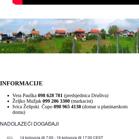
rotator_01
INFORMACIJE
Vera Pauška
098 628 781
(predsjednica Društva)
Željko Mužjak
099 206 3300
(markacist)
Ivica Želipski Čupo
098 965 4138
(domar u planinarskom
domu)
NADOLAZEĆI DOGAĐAJI
14 kolovoza @ 7:00
-
16 kolovoza @ 17:00
CEST
KOL