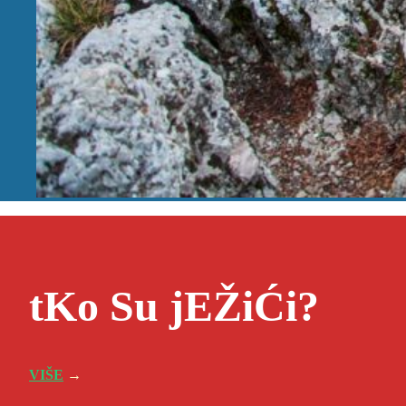
tKo Su jEŽiĆi?
VIŠE
→