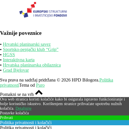
Važnije poveznice
•
Hrvatski planinarski savez
•
Sportsko-penjački klub “Grip”
•
HGSS
•
Interaktivna karta
•
Hrvatska planinarska obilaznica
•
Grad Bjelovar
Sva prava na sadržaj pridržana © 2026 HPD Bilogora.
Politika
privatnosti
Tema od
Puro
Pomakni se na vrh
Ova web stranica koristi kolačiće kako bi osigurala ispravno funkcioniranje i
bolje korisničko iskustvo. Korištenjem stranice prihvaćate upotrebu nužnih
kolačića.
Detaljnije
Postavke kolačića
Prihvati
Politika privatnosti i kolačići
Politika privatnosti i kolačići