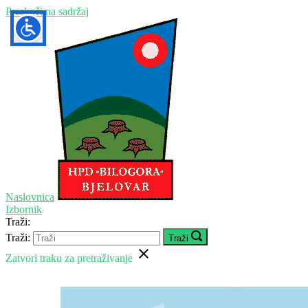
Preskoči na sadržaj
Naslovnica
Izbornik
Traži:
Traži:
Traži
Zatvori traku za pretraživanje