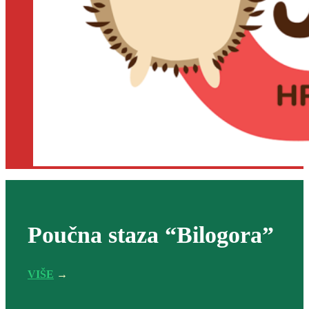
Poučna staza “Bilogora”
VIŠE
→