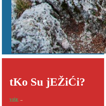
tKo Su jEŽiĆi?
VIŠE
→