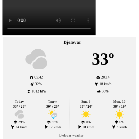
Bjelovar
33º
05:42
20:14
32%
18 km/h
1012 hPa
38%
Today
Tmrw.
Sun. 9
Mon. 10
33º / 23º
30º / 20º
35º / 20º
38º / 19º
29%
98%
0%
0%
24 km/h
17 km/h
10 km/h
8 km/h
Bjelovar weather