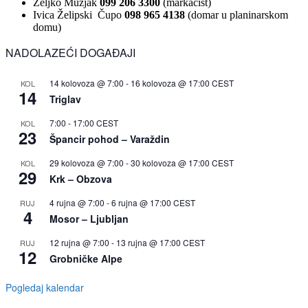
Željko Mužjak
099 206 3300
(markacist)
Ivica Želipski Čupo
098 965 4138
(domar u planinarskom
domu)
NADOLAZEĆI DOGAĐAJI
14 kolovoza @ 7:00
-
16 kolovoza @ 17:00
CEST
KOL
14
Triglav
7:00
-
17:00
CEST
KOL
23
Špancir pohod – Varaždin
29 kolovoza @ 7:00
-
30 kolovoza @ 17:00
CEST
KOL
29
Krk – Obzova
4 rujna @ 7:00
-
6 rujna @ 17:00
CEST
RUJ
4
Mosor – Ljubljan
12 rujna @ 7:00
-
13 rujna @ 17:00
CEST
RUJ
12
Grobničke Alpe
Pogledaj kalendar