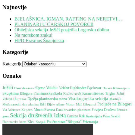
Najnovije
BJELAŠNICA, IGMAN, RAFTING NA NERETVI…
PLANINARI U CARSKOJ POVORCI!
Obiteljska sekcija Ježići posjetila Logarsku dolinu
Na morskom zraku!
HPD Erasmus Španjolska
Kategorije
Kategorije
Oznake
Ježići
Velebit
Bjelovar
Sljeme
Velebit Highlander
Dinara
Dani zlevanke
Kilimanjaro
Skupština
Planinarska škola
Kamenitovac
Bilogora
Triglav
Južni
Kraljev grob
Visokogorska sekcija
Dječja planinarska staza
Velebit
Durmitor
Martinje
Prolječe na Bilogori
Međunarodni dan planina
BiH
Bijele stijene
Mosor
Mali Bilogorci
Mount Everest
Dani hrvatskih planinara
Povijest Društva
Petrova
Via Adriatica
Kutjevo
Sekcija društvenih izleta
Camino Krk
gora
Kestenijada
Petar Svačić
Poučna staza "Bilogora"
Priznanja
Klek
Planinarske karte
Kozjak