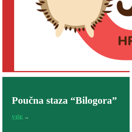
Poučna staza “Bilogora”
VIŠE
→