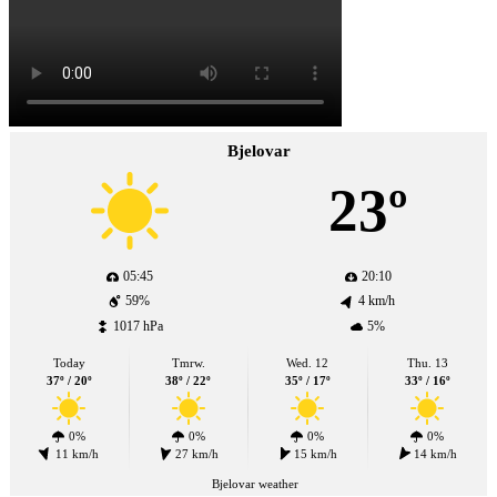
Bjelovar
23º
05:45
20:10
59%
4 km/h
1017 hPa
5%
Today
Tmrw.
Wed. 12
Thu. 13
37º / 20º
38º / 22º
35º / 17º
33º / 16º
0%
0%
0%
0%
11 km/h
27 km/h
15 km/h
14 km/h
Bjelovar weather