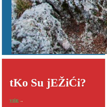
tKo Su jEŽiĆi?
VIŠE
→