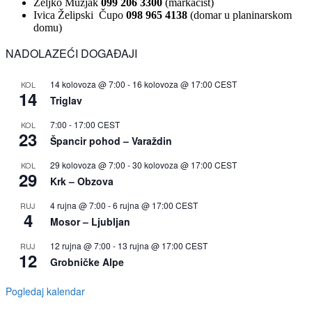
Željko Mužjak
099 206 3300
(markacist)
Ivica Želipski Čupo
098 965 4138
(domar u planinarskom
domu)
NADOLAZEĆI DOGAĐAJI
14 kolovoza @ 7:00
-
16 kolovoza @ 17:00
CEST
KOL
14
Triglav
7:00
-
17:00
CEST
KOL
23
Špancir pohod – Varaždin
29 kolovoza @ 7:00
-
30 kolovoza @ 17:00
CEST
KOL
29
Krk – Obzova
4 rujna @ 7:00
-
6 rujna @ 17:00
CEST
RUJ
4
Mosor – Ljubljan
12 rujna @ 7:00
-
13 rujna @ 17:00
CEST
RUJ
12
Grobničke Alpe
Pogledaj kalendar