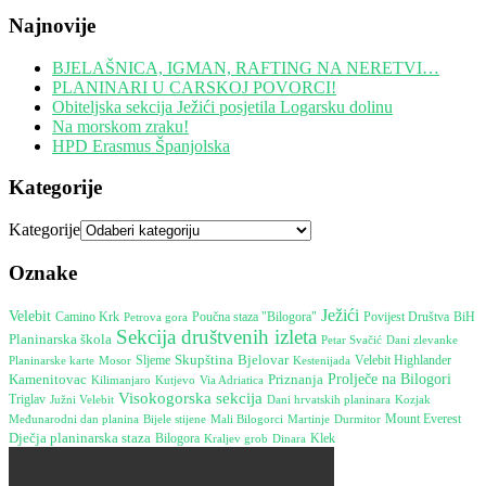
Najnovije
BJELAŠNICA, IGMAN, RAFTING NA NERETVI…
PLANINARI U CARSKOJ POVORCI!
Obiteljska sekcija Ježići posjetila Logarsku dolinu
Na morskom zraku!
HPD Erasmus Španjolska
Kategorije
Kategorije
Oznake
Ježići
Velebit
Camino Krk
Poučna staza "Bilogora"
Petrova gora
Povijest Društva
BiH
Sekcija društvenih izleta
Planinarska škola
Petar Svačić
Dani zlevanke
Skupština
Bjelovar
Mosor
Sljeme
Kestenijada
Velebit Highlander
Planinarske karte
Kamenitovac
Prolječe na Bilogori
Priznanja
Kilimanjaro
Kutjevo
Via Adriatica
Visokogorska sekcija
Triglav
Južni Velebit
Dani hrvatskih planinara
Kozjak
Mount Everest
Međunarodni dan planina
Bijele stijene
Martinje
Durmitor
Mali Bilogorci
Dječja planinarska staza
Bilogora
Dinara
Klek
Kraljev grob