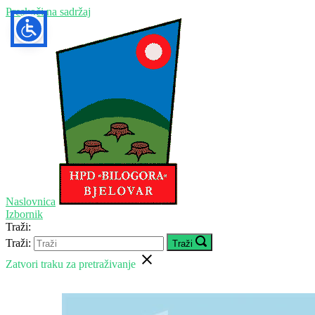
Preskoči na sadržaj
Naslovnica
Izbornik
Traži:
Traži:
Traži
Zatvori traku za pretraživanje