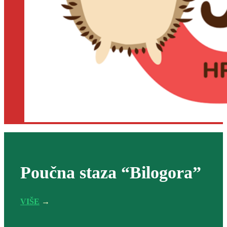
Poučna staza “Bilogora”
VIŠE
→