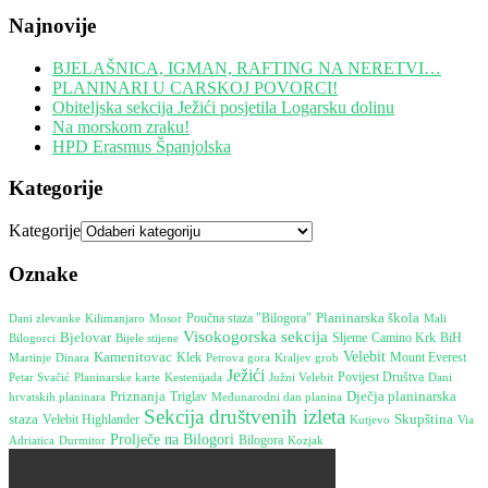
Najnovije
BJELAŠNICA, IGMAN, RAFTING NA NERETVI…
PLANINARI U CARSKOJ POVORCI!
Obiteljska sekcija Ježići posjetila Logarsku dolinu
Na morskom zraku!
HPD Erasmus Španjolska
Kategorije
Kategorije
Oznake
Planinarska škola
Poučna staza "Bilogora"
Mosor
Dani zlevanke
Kilimanjaro
Mali
Visokogorska sekcija
Bjelovar
Camino Krk
Bijele stijene
Sljeme
BiH
Bilogorci
Kamenitovac
Velebit
Mount Everest
Martinje
Dinara
Klek
Petrova gora
Kraljev grob
Ježići
Kestenijada
Južni Velebit
Povijest Društva
Dani
Petar Svačić
Planinarske karte
Priznanja
Dječja planinarska
hrvatskih planinara
Triglav
Međunarodni dan planina
Sekcija društvenih izleta
Skupština
staza
Velebit Highlander
Kutjevo
Via
Prolječe na Bilogori
Durmitor
Bilogora
Adriatica
Kozjak