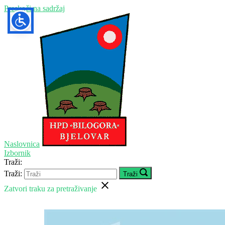
Preskoči na sadržaj
Naslovnica
Izbornik
Traži:
Traži:
Traži
Zatvori traku za pretraživanje