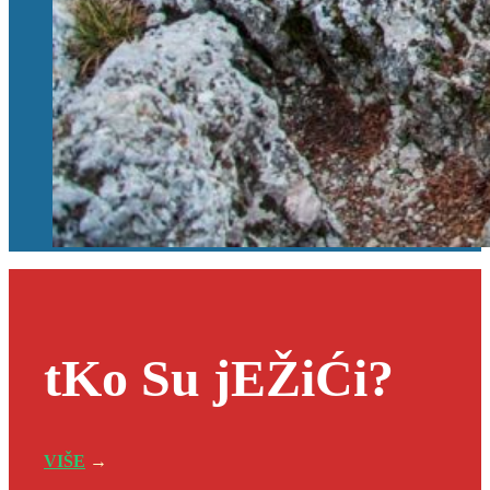
tKo Su jEŽiĆi?
VIŠE
→