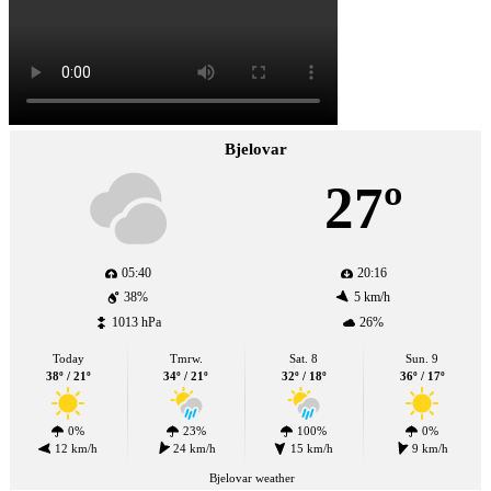
Bjelovar
27º
05:40
20:16
38%
5 km/h
1013 hPa
26%
Today
Tmrw.
Sat. 8
Sun. 9
38º / 21º
34º / 21º
32º / 18º
36º / 17º
0%
23%
100%
0%
12 km/h
24 km/h
15 km/h
9 km/h
Bjelovar weather