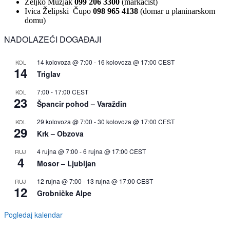
Željko Mužjak
099 206 3300
(markacist)
Ivica Želipski Čupo
098 965 4138
(domar u planinarskom
domu)
NADOLAZEĆI DOGAĐAJI
14 kolovoza @ 7:00
-
16 kolovoza @ 17:00
CEST
KOL
14
Triglav
7:00
-
17:00
CEST
KOL
23
Špancir pohod – Varaždin
29 kolovoza @ 7:00
-
30 kolovoza @ 17:00
CEST
KOL
29
Krk – Obzova
4 rujna @ 7:00
-
6 rujna @ 17:00
CEST
RUJ
4
Mosor – Ljubljan
12 rujna @ 7:00
-
13 rujna @ 17:00
CEST
RUJ
12
Grobničke Alpe
Pogledaj kalendar