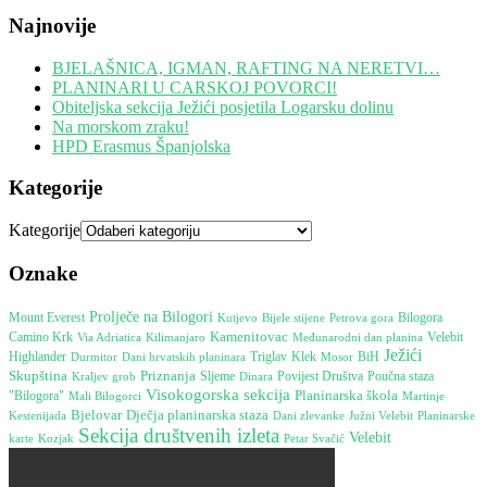
Najnovije
BJELAŠNICA, IGMAN, RAFTING NA NERETVI…
PLANINARI U CARSKOJ POVORCI!
Obiteljska sekcija Ježići posjetila Logarsku dolinu
Na morskom zraku!
HPD Erasmus Španjolska
Kategorije
Kategorije
Oznake
Prolječe na Bilogori
Mount Everest
Bijele stijene
Petrova gora
Bilogora
Kutjevo
Kamenitovac
Camino Krk
Međunarodni dan planina
Velebit
Via Adriatica
Kilimanjaro
Ježići
Highlander
Durmitor
Dani hrvatskih planinara
Triglav
Klek
Mosor
BiH
Skupština
Priznanja
Poučna staza
Sljeme
Dinara
Povijest Društva
Kraljev grob
Visokogorska sekcija
Planinarska škola
"Bilogora"
Martinje
Mali Bilogorci
Bjelovar
Dječja planinarska staza
Kestenijada
Južni Velebit
Dani zlevanke
Planinarske
Sekcija društvenih izleta
Velebit
karte
Kozjak
Petar Svačić