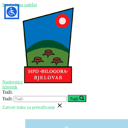
Preskoči na sadržaj
Naslovnica
Izbornik
Traži:
Traži:
Traži
Zatvori traku za pretraživanje