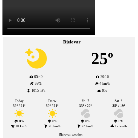
Bjelovar
25º
05:40
20:16
39%
4 km/h
1015 hPa
0%
Today
Tmrw.
Fri. 7
Sat. 8
39º / 21º
39º / 21º
33º / 22º
35º / 19º
0%
0%
0%
0%
10 km/h
26 km/h
23 km/h
12 km/h
Bjelovar weather