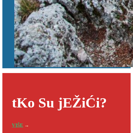
tKo Su jEŽiĆi?
VIŠE
→