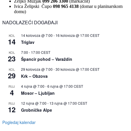
Željko Mužjak
099 206 3300
(markacist)
Ivica Želipski Čupo
098 965 4138
(domar u planinarskom
domu)
NADOLAZEĆI DOGAĐAJI
14 kolovoza @ 7:00
-
16 kolovoza @ 17:00
CEST
KOL
14
Triglav
7:00
-
17:00
CEST
KOL
23
Špancir pohod – Varaždin
29 kolovoza @ 7:00
-
30 kolovoza @ 17:00
CEST
KOL
29
Krk – Obzova
4 rujna @ 7:00
-
6 rujna @ 17:00
CEST
RUJ
4
Mosor – Ljubljan
12 rujna @ 7:00
-
13 rujna @ 17:00
CEST
RUJ
12
Grobničke Alpe
Pogledaj kalendar