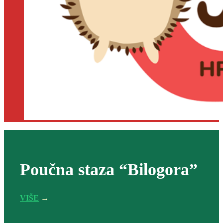
Poučna staza “Bilogora”
VIŠE
→