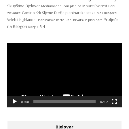
Skupština
Bjelovar
Mount Everest
Međunarodni dan planina
Dani
Dječja planinarska staza
Camino Krk
Sljeme
zlevanke
Mali Bilogorci
Prolječe
Velebit Highlander
Dani hrvatskih planinara
Planinarske karte
na Bilogori
BiH
Kozjak
Reproduktor
videozapisa
00:00
02:02
Bjelovar