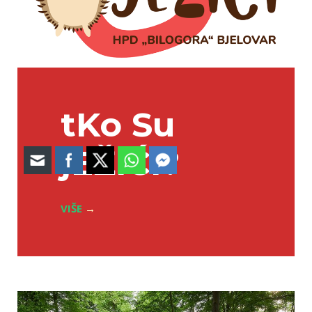
tKo Su
jEŽiĆi?
VIŠE
→