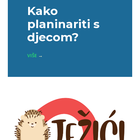
Kako
planinariti s
djecom?
VIŠE
→