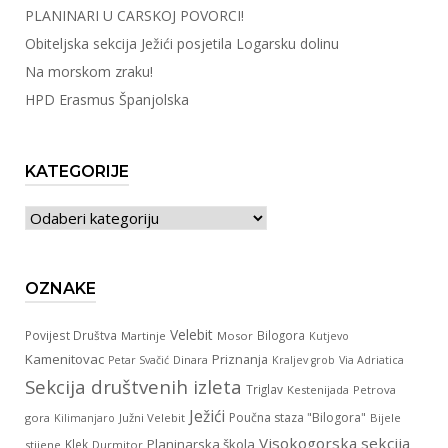
PLANINARI U CARSKOJ POVORCI!
Obiteljska sekcija Ježići posjetila Logarsku dolinu
Na morskom zraku!
HPD Erasmus Španjolska
KATEGORIJE
Kategorije
OZNAKE
Velebit
Povijest Društva
Bilogora
Martinje
Mosor
Kutjevo
Kamenitovac
Priznanja
Dinara
Petar Svačić
Kraljev grob
Via Adriatica
Sekcija društvenih izleta
Triglav
Kestenijada
Petrova
Ježići
Poučna staza "Bilogora"
gora
Južni Velebit
Bijele
Kilimanjaro
Visokogorska sekcija
Planinarska škola
Klek
stijene
Durmitor