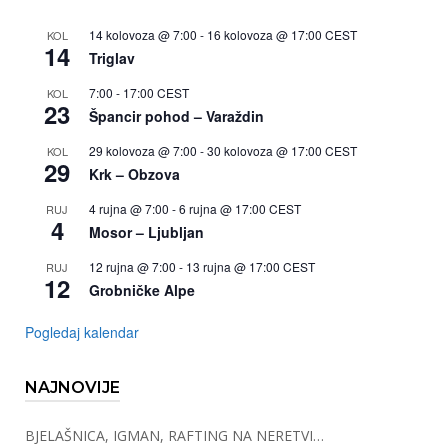
14 kolovoza @ 7:00
-
16 kolovoza @ 17:00
CEST
KOL
14
Triglav
7:00
-
17:00
CEST
KOL
23
Špancir pohod – Varaždin
29 kolovoza @ 7:00
-
30 kolovoza @ 17:00
CEST
KOL
29
Krk – Obzova
4 rujna @ 7:00
-
6 rujna @ 17:00
CEST
RUJ
4
Mosor – Ljubljan
12 rujna @ 7:00
-
13 rujna @ 17:00
CEST
RUJ
12
Grobničke Alpe
Pogledaj kalendar
NAJNOVIJE
BJELAŠNICA, IGMAN, RAFTING NA NERETVI…