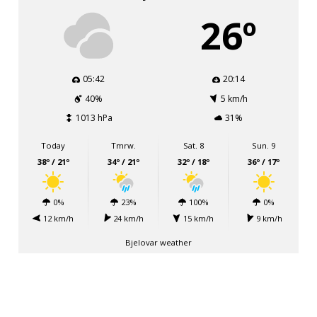
26º
05:42
20:14
40%
5 km/h
1013 hPa
31%
Today
Tmrw.
Sat. 8
Sun. 9
38º / 21º
34º / 21º
32º / 18º
36º / 17º
0%
23%
100%
0%
12 km/h
24 km/h
15 km/h
9 km/h
Bjelovar weather