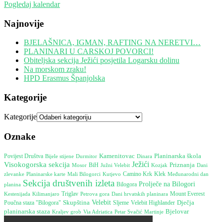
Pogledaj kalendar
Najnovije
BJELAŠNICA, IGMAN, RAFTING NA NERETVI…
PLANINARI U CARSKOJ POVORCI!
Obiteljska sekcija Ježići posjetila Logarsku dolinu
Na morskom zraku!
HPD Erasmus Španjolska
Kategorije
Kategorije
Oznake
Kamenitovac
Planinarska škola
Povijest Društva
Bijele stijene
Durmitor
Dinara
Visokogorska sekcija
Ježići
Priznanja
Mosor
BiH
Južni Velebit
Kozjak
Dani
Camino Krk
Klek
Međunarodni dan
zlevanke
Planinarske karte
Mali Bilogorci
Kutjevo
Sekcija društvenih izleta
Prolječe na Bilogori
planina
Bilogora
Mount Everest
Kestenijada
Triglav
Petrova gora
Dani hrvatskih planinara
Kilimanjaro
Skupština
Velebit
Poučna staza "Bilogora"
Dječja
Sljeme
Velebit Highlander
Bjelovar
planinarska staza
Martinje
Kraljev grob
Via Adriatica
Petar Svačić