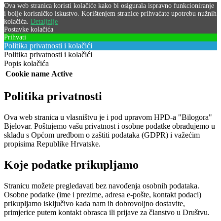
Ova web stranica koristi kolačiće kako bi osigurala ispravno funkcioniranje
i bolje korisničko iskustvo. Korištenjem stranice prihvaćate upotrebu nužnih
kolačića.
Detaljnije
Postavke kolačića
Prihvati
Politika privatnosti i kolačići
Politika privatnosti i kolačići
Popis kolačića
Cookie name
Active
Politika privatnosti
Ova web stranica u vlasništvu je i pod upravom HPD-a "Bilogora"
Bjelovar. Poštujemo vašu privatnost i osobne podatke obrađujemo u
skladu s Općom uredbom o zaštiti podataka (GDPR) i važećim
propisima Republike Hrvatske.
Koje podatke prikupljamo
Stranicu možete pregledavati bez navođenja osobnih podataka.
Osobne podatke (ime i prezime, adresa e-pošte, kontakt podaci)
prikupljamo isključivo kada nam ih dobrovoljno dostavite,
primjerice putem kontakt obrasca ili prijave za članstvo u Društvu.