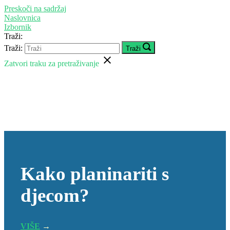
Preskoči na sadržaj
Naslovnica
Izbornik
Traži:
Traži:
Traži
Zatvori traku za pretraživanje
Kako planinariti s
djecom?
VIŠE
→