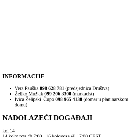
INFORMACIJE
Vera Pauška
098 628 781
(predsjednica Društva)
Željko Mužjak
099 206 3300
(markacist)
Ivica Želipski Čupo
098 965 4138
(domar u planinarskom
domu)
NADOLAZEĆI DOGAĐAJI
kol
14
14 kolovoza @ 7:00
-
16 kolovoza @ 17:00
CEST