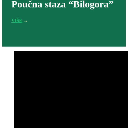
Poučna staza “Bilogora”
VIŠE
→