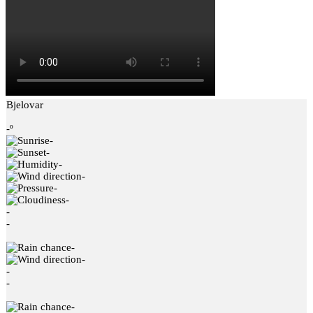
Bjelovar
-º
-
-
-
-
-
-
-
-
-
-
-
-
-