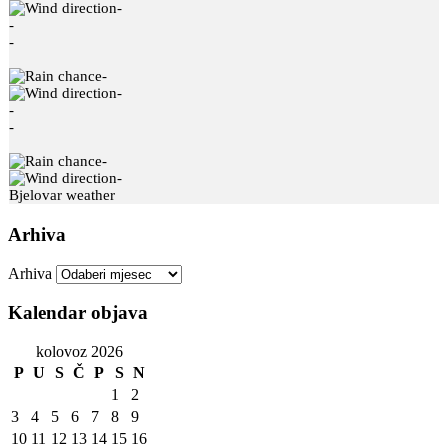
-
-
-
-
-
-
-
-
-
Bjelovar weather
Arhiva
Arhiva
Kalendar objava
kolovoz 2026
P
U
S
Č
P
S
N
1
2
3
4
5
6
7
8
9
10
11
12
13
14
15
16