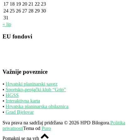
17
18
19
20
21
22
23
24
25
26
27
28
29
30
31
« lip
EU fondovi
Važnije poveznice
•
Hrvatski planinarski savez
•
Sportsko-penjački klub “Grip”
•
HGSS
•
Interaktivna karta
•
Hrvatska planinarska obilaznica
•
Grad Bjelovar
Sva prava na sadržaj pridržana © 2026 HPD Bilogora.
Politika
privatnosti
Tema od
Puro
Pomakni se na vrh