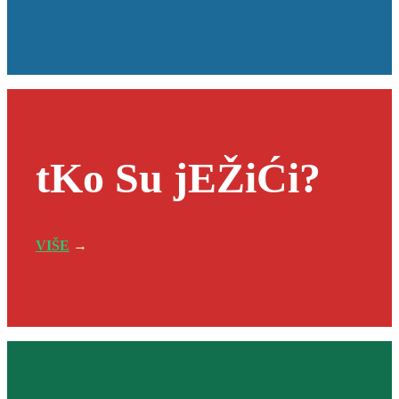
tKo Su jEŽiĆi?
VIŠE
→