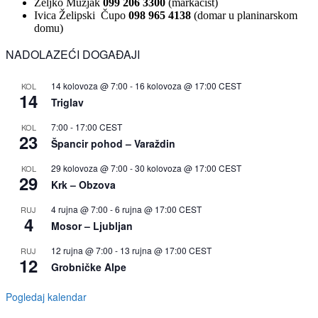
Željko Mužjak
099 206 3300
(markacist)
Ivica Želipski Čupo
098 965 4138
(domar u planinarskom
domu)
NADOLAZEĆI DOGAĐAJI
14 kolovoza @ 7:00
-
16 kolovoza @ 17:00
CEST
KOL
14
Triglav
7:00
-
17:00
CEST
KOL
23
Špancir pohod – Varaždin
29 kolovoza @ 7:00
-
30 kolovoza @ 17:00
CEST
KOL
29
Krk – Obzova
4 rujna @ 7:00
-
6 rujna @ 17:00
CEST
RUJ
4
Mosor – Ljubljan
12 rujna @ 7:00
-
13 rujna @ 17:00
CEST
RUJ
12
Grobničke Alpe
Pogledaj kalendar