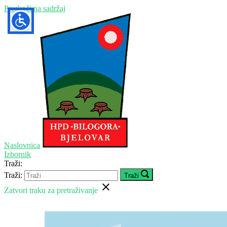
Preskoči na sadržaj
Naslovnica
Izbornik
Traži:
Traži:
Traži
Zatvori traku za pretraživanje