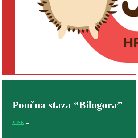
Poučna staza “Bilogora”
VIŠE
→