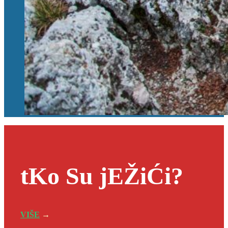
tKo Su jEŽiĆi?
VIŠE
→