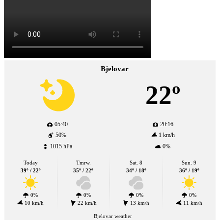
Bjelovar
22º
05:40
20:16
50%
1 km/h
1015 hPa
0%
Today
Tmrw.
Sat. 8
Sun. 9
39º / 22º
35º / 22º
34º / 18º
36º / 19º
0%
0%
0%
0%
10 km/h
22 km/h
13 km/h
11 km/h
Bjelovar weather