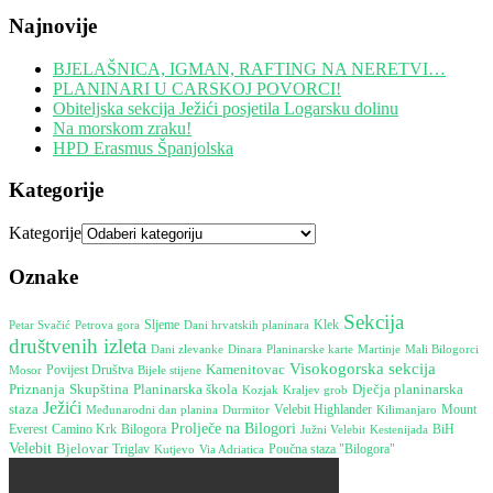
Najnovije
BJELAŠNICA, IGMAN, RAFTING NA NERETVI…
PLANINARI U CARSKOJ POVORCI!
Obiteljska sekcija Ježići posjetila Logarsku dolinu
Na morskom zraku!
HPD Erasmus Španjolska
Kategorije
Kategorije
Oznake
Sekcija
Petrova gora
Sljeme
Dani hrvatskih planinara
Klek
Petar Svačić
društvenih izleta
Dinara
Martinje
Dani zlevanke
Planinarske karte
Mali Bilogorci
Visokogorska sekcija
Kamenitovac
Mosor
Povijest Društva
Bijele stijene
Skupština
Planinarska škola
Priznanja
Dječja planinarska
Kozjak
Kraljev grob
Ježići
staza
Mount
Međunarodni dan planina
Durmitor
Velebit Highlander
Kilimanjaro
Prolječe na Bilogori
Everest
Camino Krk
Bilogora
Južni Velebit
Kestenijada
BiH
Velebit
Bjelovar
Poučna staza "Bilogora"
Triglav
Kutjevo
Via Adriatica