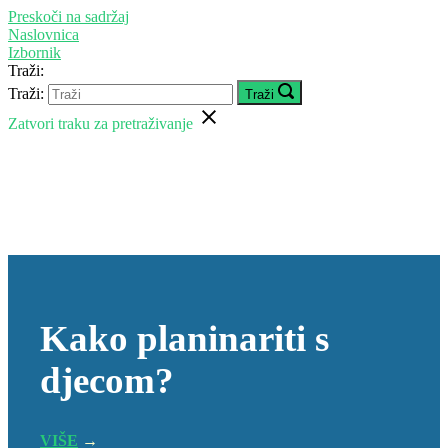
Preskoči na sadržaj
Naslovnica
Izbornik
Traži:
Traži:
Traži
Zatvori traku za pretraživanje
Kako planinariti s
djecom?
VIŠE
→