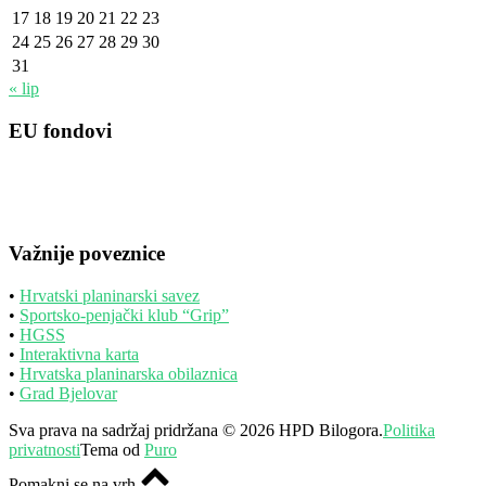
17
18
19
20
21
22
23
24
25
26
27
28
29
30
31
« lip
EU fondovi
Važnije poveznice
•
Hrvatski planinarski savez
•
Sportsko-penjački klub “Grip”
•
HGSS
•
Interaktivna karta
•
Hrvatska planinarska obilaznica
•
Grad Bjelovar
Sva prava na sadržaj pridržana © 2026 HPD Bilogora.
Politika
privatnosti
Tema od
Puro
Pomakni se na vrh