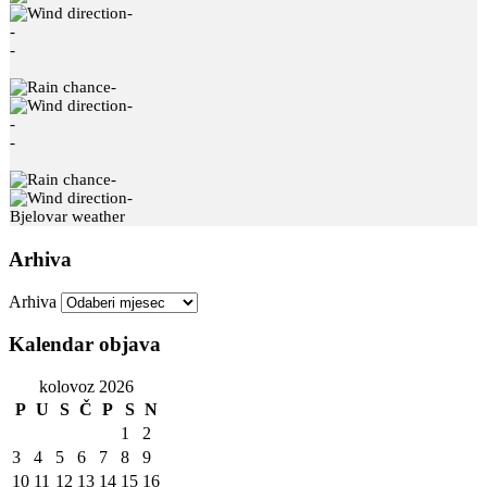
-
-
-
-
-
-
-
-
-
Bjelovar weather
Arhiva
Arhiva
Kalendar objava
kolovoz 2026
P
U
S
Č
P
S
N
1
2
3
4
5
6
7
8
9
10
11
12
13
14
15
16