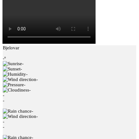
Bjelovar
-º
-
-
-
-
-
-
-
-
-
-
-
-
-