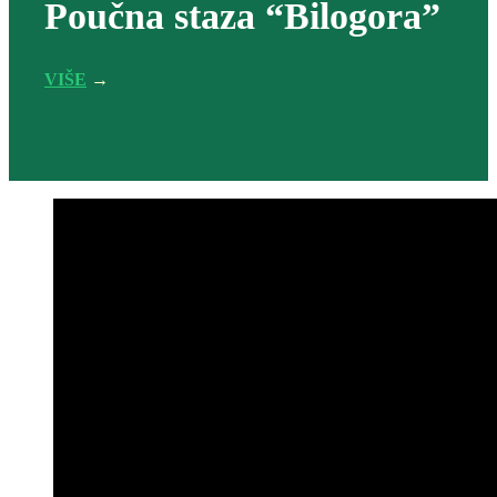
Poučna staza “Bilogora”
VIŠE
→