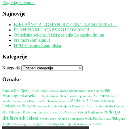
Pogledaj kalendar
Najnovije
BJELAŠNICA, IGMAN, RAFTING NA NERETVI…
PLANINARI U CARSKOJ POVORCI!
Obiteljska sekcija Ježići posjetila Logarsku dolinu
Na morskom zraku!
HPD Erasmus Španjolska
Kategorije
Kategorije
Oznake
Camino Krk
Dječja planinarska staza
Mosor
Međunarodni dan planina
BiH
Visokogorska sekcija
Skupština
Bijele stijene
Dani hrvatskih planinara
Južni
Ježići
Velebit
Mount Everest
Velebit
Kestenijada
Petar Svačić
Planinarske karte
Prolječe na Bilogori
Planinarska škola
Povijest Društva
Durmitor
Dinara
Kutjevo
Sekcija
Bjelovar
Kamenitovac
Velebit Highlander
Mali Bilogorci
Via Adriatica
društvenih izleta
Poučna staza "Bilogora"
Klek
Kraljev grob
Kozjak
Kilimanjaro
Priznanja
Triglav
Petrova gora
Bilogora
Martinje
Sljeme
Dani zlevanke