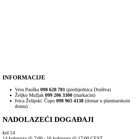
INFORMACIJE
Vera Pauška
098 628 781
(predsjednica Društva)
Željko Mužjak
099 206 3300
(markacist)
Ivica Želipski Čupo
098 965 4138
(domar u planinarskom
domu)
NADOLAZEĆI DOGAĐAJI
kol
14
14 kolovoza @ 7:00
-
16 kolovoza @ 17:00
CEST