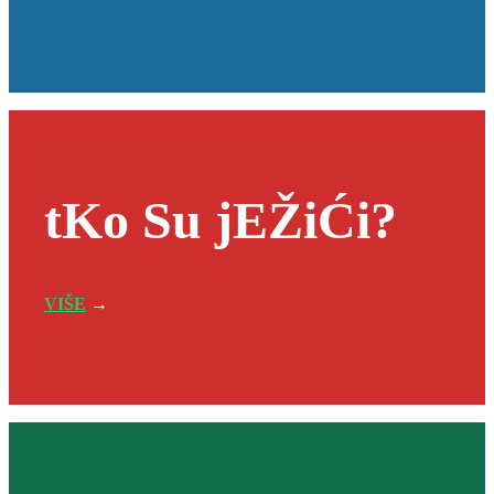
tKo Su jEŽiĆi?
VIŠE
→