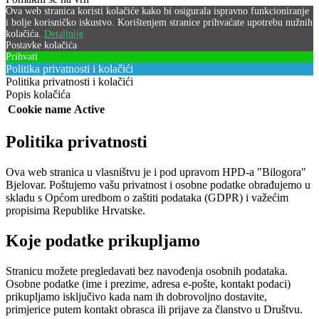
Ova web stranica koristi kolačiće kako bi osigurala ispravno funkcioniranje
i bolje korisničko iskustvo. Korištenjem stranice prihvaćate upotrebu nužnih
kolačića.
Detaljnije
Postavke kolačića
Prihvati
Politika privatnosti i kolačići
Politika privatnosti i kolačići
Popis kolačića
Cookie name
Active
Politika privatnosti
Ova web stranica u vlasništvu je i pod upravom HPD-a "Bilogora"
Bjelovar. Poštujemo vašu privatnost i osobne podatke obrađujemo u
skladu s Općom uredbom o zaštiti podataka (GDPR) i važećim
propisima Republike Hrvatske.
Koje podatke prikupljamo
Stranicu možete pregledavati bez navođenja osobnih podataka.
Osobne podatke (ime i prezime, adresa e-pošte, kontakt podaci)
prikupljamo isključivo kada nam ih dobrovoljno dostavite,
primjerice putem kontakt obrasca ili prijave za članstvo u Društvu.